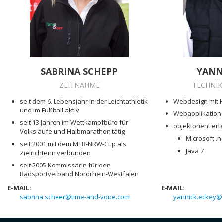
SABRINA SCHEPP
YANN
ZEITNAHME
TECHNIK
seit dem 6. Lebensjahr in der Leichtathletik
Webdesign mit H
und im Fußball aktiv
Webapplikatione
seit 13 Jahren im Wettkampfbüro für
objektorientie
Volksläufe und Halbmarathon tätig
Microsoft .
seit 2001 mit dem MTB-NRW-Cup als
Java 7
Zielrichterin verbunden
seit 2005 Kommissärin für den
Radsportverband Nordrhein-Westfalen
E-MAIL:
E-MAIL:
sabrina.scheer@time-and-voice.com
yannick.eckey@