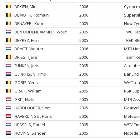
DEKIEN
, Miel
2006
Cyclocro
DEMOTTE
, Romain
2006
Superbi
DENAYER
, Kobe
2005
Now Cycl
DEN OUDENDAMMER
, Wout
2005
TWC Het 
DEPREZ
, Finn
2005
TREK-BI
DRAGT
, Wouter
2006
MTB Het
DRIES
, Tjalle
2006
Team K
FUNKEN
, Joris
2005
Airolub
GERRTISEN
, Timo
2006
Bar End
GORIS
, Yens
2005
WAC tea
GRAFF
, William
2005
RSK Eup
GRIT
, Niels
2005
MTB Ass
HARDLOOPER
, Sem
2005
Go4cycli
HAVERDINGS
, Floris
2006
Meteoor
HESSELS
, Daniël
2005
WSV Em
HOVING
, Sander
2005
Noordeli