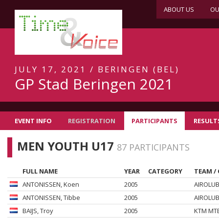
ABOUT US
OU
JULY 17, 2021 / BERINGEN (BEL)
GP Stad Beringen 2021
EVENT INFO
REGISTRATION
PARTICIPANTS
RESULT
MEN YOUTH U17
87 PARTICIPANTS
FULL NAME
YEAR
CATEGORY
TEAM /
ANTONISSEN
, Koen
2005
AIROLUB
ANTONISSEN
, Tibbe
2005
AIROLUB
BAIJS
, Troy
2005
KTM MTB