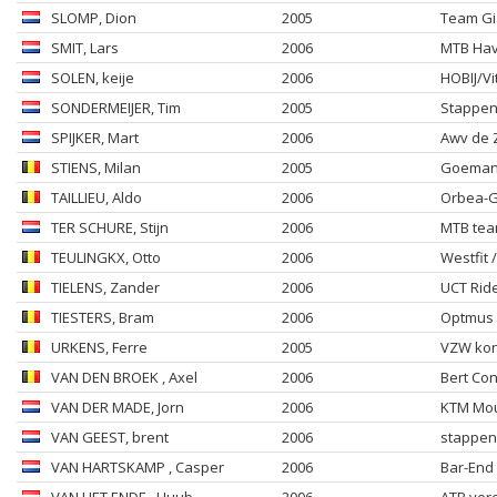
SLOMP
, Dion
2005
Team Gia
SMIT
, Lars
2006
MTB Have
SOLEN
, keije
2006
HOBIJ/V
SONDERMEIJER
, Tim
2005
Stappen
SPIJKER
, Mart
2006
Awv de 
STIENS
, Milan
2005
Goeman S
TAILLIEU
, Aldo
2006
Orbea-G
TER SCHURE
, Stijn
2006
MTB tea
TEULINGKX
, Otto
2006
Westfit 
TIELENS
, Zander
2006
UCT Ride
TIESTERS
, Bram
2006
Optmus a
URKENS
, Ferre
2005
VZW kon
VAN DEN BROEK
, Axel
2006
Bert Co
VAN DER MADE
, Jorn
2006
KTM Mou
VAN GEEST
, brent
2006
stappenb
VAN HARTSKAMP
, Casper
2006
Bar-End