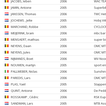
JACOBS
, Ieben
2006
WAC TE
JAMIN
, Antoine
2005
Superbi
JANSSEN
, Thomas
2006
TWC Het 
JOCHEMS
, Jelte
2005
Hobij V
MARCHAND
, Robbe
2005
CYCLOC
MEIJERINK
, bram
2006
mbc bar
MENSAERT
, mathias
2005
super b
NEYENS
, Daan
2006
OMC MTB
NEYENS
, Jules
2006
OMC MTB
NIJMANDS
, Boet
2006
WV Noo
NOUWEN
, martijn
2005
sport en
PALLWEBER
, Niclas
2006
Sunshin
PAREDIS
, Lars
2006
OMC MTB
PLAS
, Yaël
2005
Stappen
QUINT
, Antoine
2006
De Pedd
ROSSKAMP
, Cédric
2006
RSK Eup
SANDMAN
, Lars
2005
MTB Ass