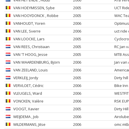
VAN HET ENDE
, Huub
2006
ATB ver
VAN HOEYMISSEN
, Sybe
2005
UCT Ride
VAN HOOYDONCK
, Robbe
2005
WAC Te
VANHOUDT
, Yoren
2006
Optimus
VAN LEE
, Sverre
2006
uct ride
VAN LOOCKE
, Lars
2005
Cyclocr
VAN REES
, Christiaan
2005
RC Jan v
VAN 'T HOOG
, Jesse
2005
MTB As
VAN WAARDENBURG
, Björn
2006
Jan van 
VAN ZEELAND
, Louis
2006
America
VERKLEIJ
, Jordy
2005
Dirty hill
VERVLOET
, Cédric
2006
Bike Inn
VLEUGELS
, Ward
2006
WESTFIT 
VONCKEN
, Valère
2006
RSK EUP
VOOGT
, Xavier
2005
Dirty Hill
WEIJDEMA
, Job
2006
Airolub
WILDERMANS
, Jitse
2006
omc mtb