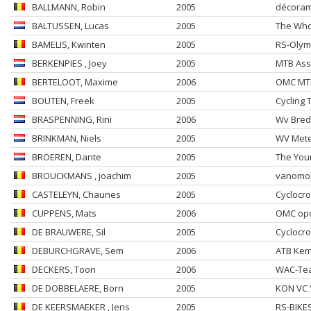
BALLMANN
, Robin
2005
décoram
BALTUSSEN
, Lucas
2005
The Who
BAMELIS
, Kwinten
2005
RS-Olym
BERKENPIES
, Joey
2005
MTB As
BERTELOOT
, Maxime
2006
OMC MT
BOUTEN
, Freek
2005
Cycling 
BRASPENNING
, Rini
2006
Wv Bred
BRINKMAN
, Niels
2005
WV Mete
BROEREN
, Dante
2005
The You
BROUCKMANS
, joachim
2005
vanomobi
CASTELEYN
, Chaunes
2005
Cyclocr
CUPPENS
, Mats
2006
OMC op
DE BRAUWERE
, Sil
2005
Cyclocr
DEBURCHGRAVE
, Sem
2006
ATB Ke
DECKERS
, Toon
2006
WAC-Te
DE DOBBELAERE
, Born
2005
KON VC 
DE KEERSMAEKER
, Jens
2005
RS-BIKE