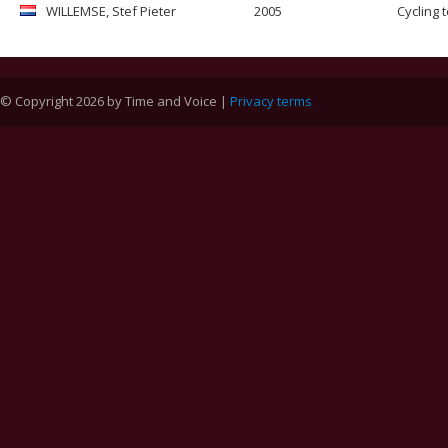
WILLEMSE
, Stef Pieter
2005
Cycling 
© Copyright 2026 by Time and Voice |
Privacy terms