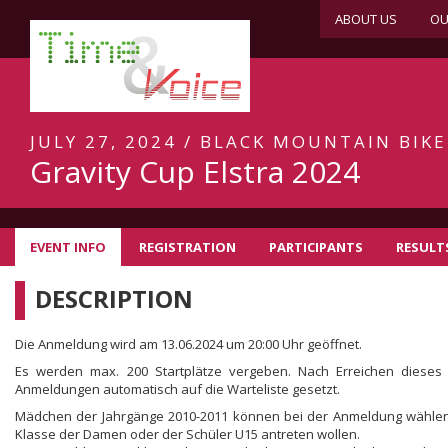
ABOUT US
OU
JULY 27, 2024 / BLACK MOUNTAIN BIKE
Gravity Cup Elstra 2024
EVENT INFO
REGISTRATION
PARTICIPANTS
RESULT
DESCRIPTION
Die Anmeldung wird am 13.06.2024 um 20:00 Uhr geöffnet.
Es werden max. 200 Startplätze vergeben. Nach Erreichen dieses
Anmeldungen automatisch auf die Warteliste gesetzt.
Mädchen der Jahrgänge 2010-2011 können bei der Anmeldung wählen,
Klasse der Damen oder der Schüler U15 antreten wollen.