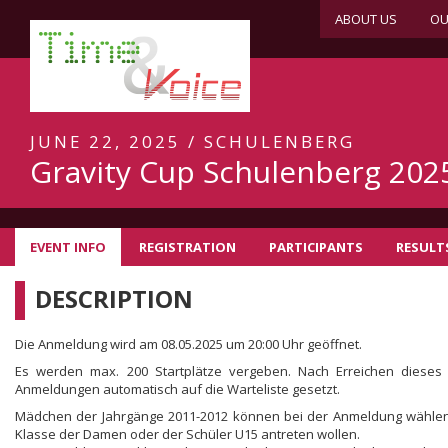
ABOUT US
OU
JUNE 22, 2025 / SCHULENBERG
Gravity Cup Schulenberg 202
EVENT INFO
REGISTRATION
PARTICIPANTS
RESULT
DESCRIPTION
Die Anmeldung wird am 08.05.2025 um 20:00 Uhr geöffnet.
Es werden max. 200 Startplätze vergeben. Nach Erreichen dieses
Anmeldungen automatisch auf die Warteliste gesetzt.
Mädchen der Jahrgänge 2011-2012 können bei der Anmeldung wählen,
Klasse der Damen oder der Schüler U15 antreten wollen.