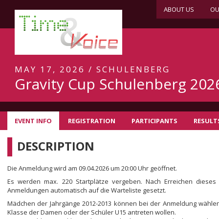
ABOUT US
OU
MAY 17, 2026 / SCHULENBERG
Gravity Cup Schulenberg 202
EVENT INFO
REGISTRATION
PARTICIPANTS
RESULT
DESCRIPTION
Die Anmeldung wird am 09.04.2026 um 20:00 Uhr geöffnet.
Es werden max. 220 Startplätze vergeben. Nach Erreichen dieses
Anmeldungen automatisch auf die Warteliste gesetzt.
Mädchen der Jahrgänge 2012-2013 können bei der Anmeldung wählen,
Klasse der Damen oder der Schüler U15 antreten wollen.