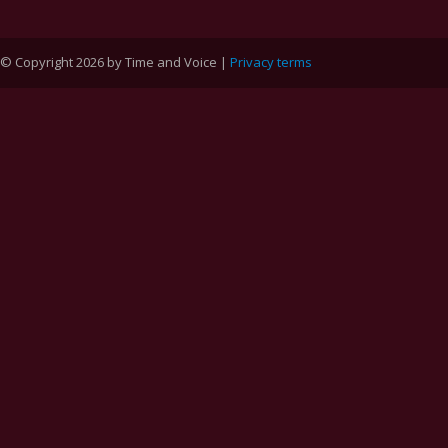
© Copyright 2026 by Time and Voice |
Privacy terms