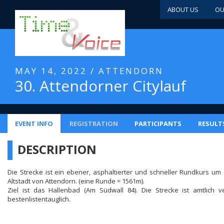
ABOUT US
OU
MAY 14, 2022 / ATTENDORN
30. Attendorner Citylauf
EVENT INFO
REGISTRATION
PARTICIPANTS
RESULT
DESCRIPTION
Die Strecke ist ein ebener, asphaltierter und schneller Rundkurs um 
Altstadt von Attendorn. (eine Runde = 1561m).
Ziel ist das Hallenbad (Am Südwall 84). Die Strecke ist amtlich
bestenlistentauglich.