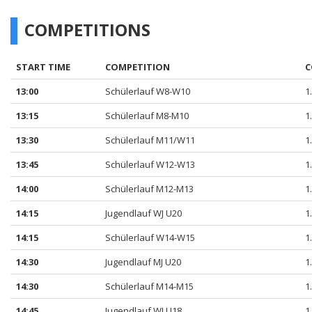
COMPETITIONS
START TIME
COMPETITION
C
13:00
Schülerlauf W8-W10
1
13:15
Schülerlauf M8-M10
1
13:30
Schülerlauf M11/W11
1
13:45
Schülerlauf W12-W13
1
14:00
Schülerlauf M12-M13
1
14:15
Jugendlauf WJ U20
1
14:15
Schülerlauf W14-W15
1
14:30
Jugendlauf MJ U20
1
14:30
Schülerlauf M14-M15
1
14:45
Jugendlauf WJ U18
1