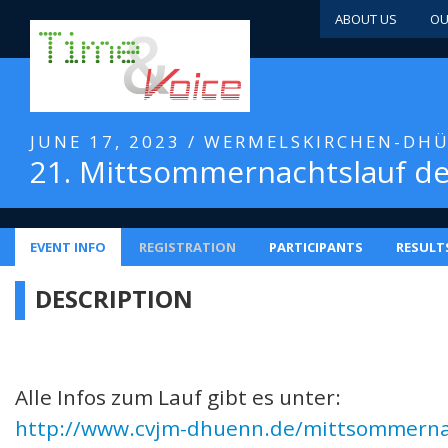
ABOUT US
OU
JUNE 17, 2023 / WERMELSKIRCHEN-DH
21. Mittsommernachtslauf d
EVENT INFO
REGISTRATION
PARTICIPANTS
RESULT
DESCRIPTION
Alle Infos zum Lauf gibt es unter:
http://www.cvjm-dhuenn.de/mittsommerna