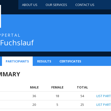
ABOUT US
OUR SERVICES
CONTACT US
PPERTAL
 Fuchslauf
PARTICIPANTS
RESULTS
CERTIFICATES
UMMARY
MALE
FEMALE
TOTAL
36
18
54
LIST PAR
20
5
25
LIST PAR