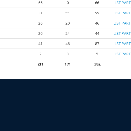
66
0
66
LIST PAR
0
55
55
LIST PAR
26
20
46
LIST PAR
20
24
44
LIST PAR
41
46
87
LIST PAR
2
3
5
LIST PAR
211
171
382