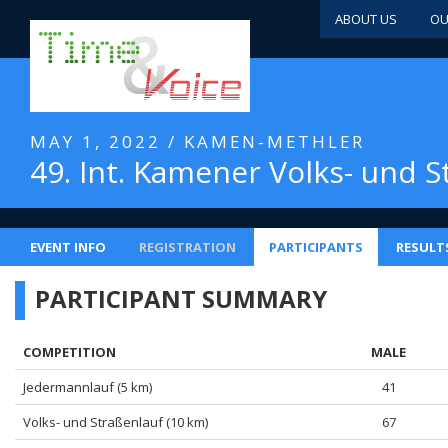
ABOUT US
OU
MAY 1, 2022 / KAMEN-METHLER
49. Int. Kamener Volks- und 
EVENT INFO
REGISTRATION
PARTICIPANTS
RESULT
PARTICIPANT SUMMARY
COMPETITION
MALE
Jedermannlauf (5 km)
41
Volks- und Straßenlauf (10 km)
67