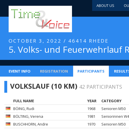
ABOUT US
OU
OCTOBER 3, 2022 / 46414 RHEDE
5. Volks- und Feuerwehrlauf
EVENT INFO
REGISTRATION
PARTICIPANTS
RESULT
VOLKSLAUF (10 KM)
42 PARTICIPANTS
FULL NAME
YEAR
CATEGORY
BÖING
, Rudi
1968
Senioren M50
BÖLTING
, Verena
1981
Seniorinnen W
BUSCHHORN
, Andre
1970
Senioren M50