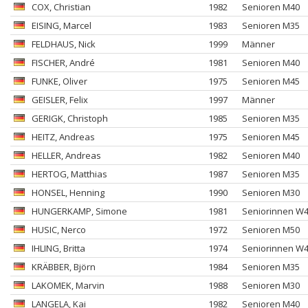
COX
, Christian
1982
Senioren M40
EISING
, Marcel
1983
Senioren M35
FELDHAUS
, Nick
1999
Männer
FISCHER
, André
1981
Senioren M40
FUNKE
, Oliver
1975
Senioren M45
GEISLER
, Felix
1997
Männer
GERIGK
, Christoph
1985
Senioren M35
HEITZ
, Andreas
1975
Senioren M45
HELLER
, Andreas
1982
Senioren M40
HERTOG
, Matthias
1987
Senioren M35
HONSEL
, Henning
1990
Senioren M30
HUNGERKAMP
, Simone
1981
Seniorinnen W
HUSIC
, Nerco
1972
Senioren M50
IHLING
, Britta
1974
Seniorinnen W
KRÄBBER
, Björn
1984
Senioren M35
LAKOMEK
, Marvin
1988
Senioren M30
LANGELA
, Kai
1982
Senioren M40