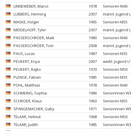
LINNEWEBER
, Marco
1978
Senioren M40
LUBBERS
, Henning
2007
männl. Jugend 
MASKE
, Holger
1965
Senioren M55
MIDDELHOFF
, Tyler
2007
männl. Jugend 
PASSERSCHRÖER
, Maik
1980
Senioren M40
PASSERSCHRÖER
, Tom
2008
männl. Jugend 
PAUS
, Lucas
1987
Senioren M35
PEUKERT
, Enya
2007
weibl. Jugend U
PEUKERT
, Rajko
1970
Senioren M50
PLENGE
, Fabian
1985
Senioren M35
POHL
, Matthias
1978
Senioren M40
SCHMEING
, Sophia
1986
Seniorinnen W
SCHROER
, Klaus
1963
Senioren M55
SPANGEMACHER
, Gaby
1971
Seniorinnen W
TELAAR
, Helmut
1968
Senioren M50
TELAAR
, Judith
1985
Seniorinnen W