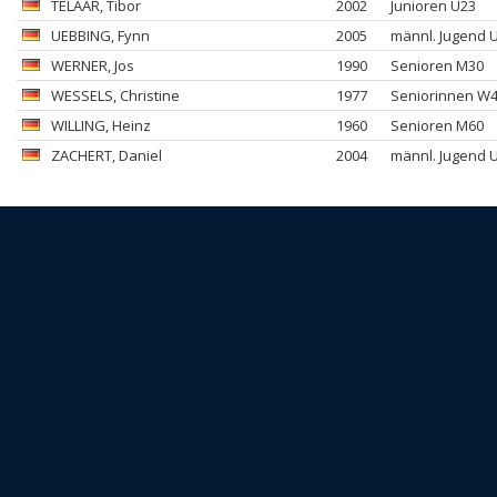
TELAAR
, Tibor
2002
Junioren U23
UEBBING
, Fynn
2005
männl. Jugend 
WERNER
, Jos
1990
Senioren M30
WESSELS
, Christine
1977
Seniorinnen W
WILLING
, Heinz
1960
Senioren M60
ZACHERT
, Daniel
2004
männl. Jugend 