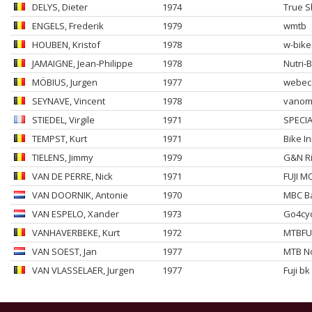
DELYS
, Dieter
1974
True S
ENGELS
, Frederik
1979
wmtb
HOUBEN
, Kristof
1978
w-bike
JAMAIGNE
, Jean-Philippe
1978
Nutri-
MÖBIUS
, Jurgen
1977
webeco
SEYNAVE
, Vincent
1978
vanomo
STIEDEL
, Virgile
1971
SPECIA
TEMPST
, Kurt
1971
Bike In
TIELENS
, Jimmy
1979
G&N Ri
VAN DE PERRE
, Nick
1971
FUJI M
VAN DOORNIK
, Antonie
1970
MBC Ba
VAN ESPELO
, Xander
1973
Go4cyc
VANHAVERBEKE
, Kurt
1972
MTBFU
VAN SOEST
, Jan
1977
MTB N
VAN VLASSELAER
, Jurgen
1977
Fuji b