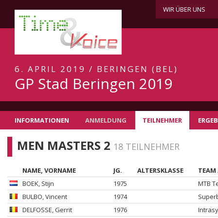
WIR ÜBER UNS
6. APRIL 2019 / BERINGEN (BEL)
GP Stad Beringen 2019
INFORMATIONEN
ANMELDUNG
TEILNEHMER
ERGEB
MEN MASTERS 2
18 TEILNEHMER
NAME, VORNAME
JG.
ALTERSKLASSE
TEAM 
BOEK
, Stijn
1975
MTB Te
BULBO
, Vincent
1974
Superb
DELFOSSE
, Gerrit
1976
Intras