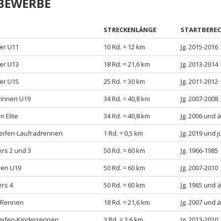
TBEWERBE
STRECKENLÄNGE
STARTBERE
ler U11
10 Rd. = 12 km
Jg. 2015-2016
ler U13
18 Rd. = 21,6 km
Jg. 2013-2014
ler U15
25 Rd. = 30 km
Jg. 2011-2012
rinnen U19
34 Rd. = 40,8 km
Jg. 2007-2008
n Elite
34 Rd. = 40,8 km
Jg. 2006 und ä
Reifen-Laufradrennen
1 Rd. = 0,5 km
Jg. 2019 und 
ers 2 und 3
50 Rd. = 60 km
Jg. 1966-1985
ren U19
50 Rd. = 60 km
Jg. 2007-2010
ers 4
50 Rd. = 60 km
Jg. 1965 und ä
-Rennen
18 Rd. = 21,6 km
Jg. 2007 und ä
Reifen-Kinderrennen
3 Rd. = 3,6 km
Jg. 2013-2020