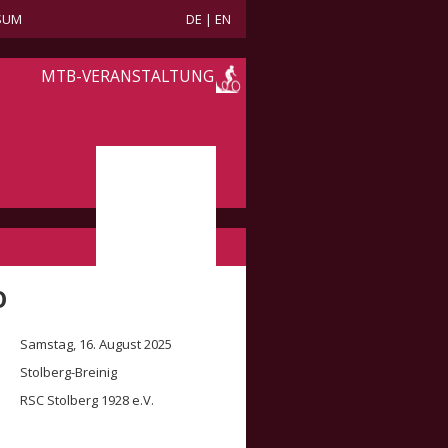
SUM
DE
|
EN
MTB-VERANSTALTUNG
O
Samstag, 16. August 2025
Stolberg-Breinig
RSC Stolberg 1928 e.V.