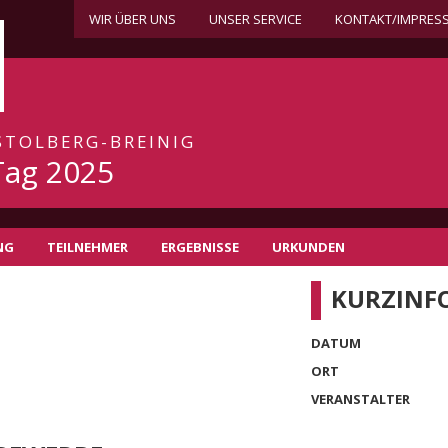
WIR ÜBER UNS
UNSER SERVICE
KONTAKT/IMPRES
 STOLBERG-BREINIG
Tag 2025
NG
TEILNEHMER
ERGEBNISSE
URKUNDEN
KURZINF
DATUM
ORT
VERANSTALTER