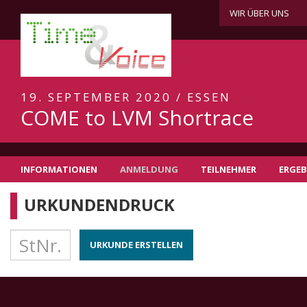
WIR ÜBER UNS
19. SEPTEMBER 2020 / ESSEN
COME to LVM Shortrace
INFORMATIONEN
ANMELDUNG
TEILNEHMER
ERGEB
URKUNDENDRUCK
URKUNDE ERSTELLEN