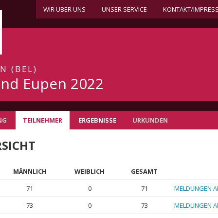
WIR ÜBER UNS
UNSER SERVICE
KONTAKT/IMPRES
N (BEL)
nd Eupen 2022
NG
TEILNEHMER
ERGEBNISSE
URKUNDEN
SICHT
MÄNNLICH
WEIBLICH
GESAMT
71
0
71
MELDUNGEN A
73
0
73
MELDUNGEN A