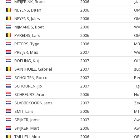
MEIJERINK
, Bram
2006
gia
NEYENS
, Daan
2006
OM
NEYENS
, Jules
2006
OM
NIJMANDS
, Boet
2006
WV
PAREDIS
, Lars
2006
OM
PETERS
, Tygo
2006
MB
PREIJER
, Max
2007
Wes
ROELING
, Kaj
2007
Of
SAINTHUILE
, Gabriel
2007
sup
SCHOLTEN
, Rocco
2007
Be
SCHOUREN
, Jip
2007
Tig
SCHREURS
, Aron
2006
No
SLABBEKOORN
, Jens
2007
Ze
SMIT
, Lars
2006
MTB
SPIJKER
, Joost
2007
Aw
SPIJKER
, Mart
2006
Aw
TAILLIEU
, Aldo
2006
OR