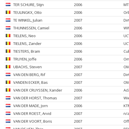
TER SCHURE
, Stijn
2006
MT
TEULINGKX
, Otto
2006
Or
TE WINKEL
, Julian
2007
Dir
THUNNISSEN
, Camiel
2006
WW
TIELENS
, Neo
2006
UC
TIELENS
, Zander
2006
UC
TIESTERS
, Bram
2006
Cu
TRUYEN
, Joffe
2006
Om
UBACHS
, Steven
2007
OM
VAN DEN BERG
, Rif
2007
Dirt
VANDEN ECKER
, Bas
2007
OM
VAN DER CRUYSSEN
, Xander
2006
Ac
VAN DER HORST
, Thomas
2007
Wi
VAN DER MADE
, Jorn
2006
KT
VAN DER ROEST
, Arvid
2007
n/a
VAN DER VOORT
, Boris
2007
Of