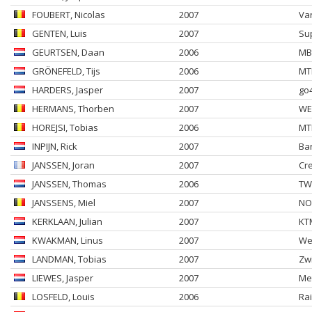
FOUBERT
, Nicolas
2007
Va
GENTEN
, Luis
2007
Su
GEURTSEN
, Daan
2006
MB
GRÖNEFELD
, Tijs
2006
MT
HARDERS
, Jasper
2007
go4
HERMANS
, Thorben
2007
WE
HOREJSI
, Tobias
2006
MT
INPIJN
, Rick
2007
Ba
JANSSEN
, Joran
2007
Cr
JANSSEN
, Thomas
2006
TWC
JANSSENS
, Miel
2007
NO
KERKLAAN
, Julian
2007
KT
KWAKMAN
, Linus
2007
Wes
LANDMAN
, Tobias
2007
Zw
LIEWES
, Jasper
2007
Me
LOSFELD
, Louis
2006
Ra