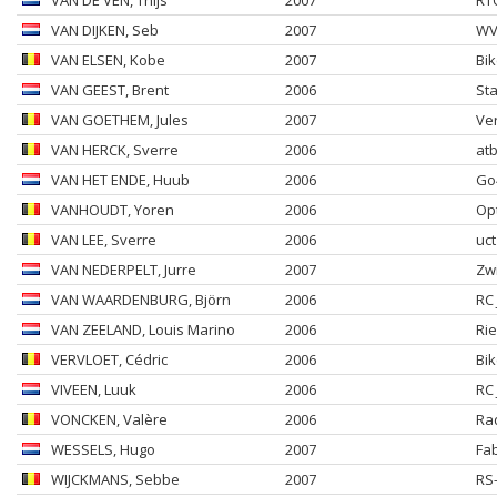
VAN DE VEN
, Thijs
2007
RTC
VAN DIJKEN
, Seb
2007
WV
VAN ELSEN
, Kobe
2007
Bik
VAN GEEST
, Brent
2006
Sta
VAN GOETHEM
, Jules
2007
Ver
VAN HERCK
, Sverre
2006
at
VAN HET ENDE
, Huub
2006
Go4
VANHOUDT
, Yoren
2006
Op
VAN LEE
, Sverre
2006
uct
VAN NEDERPELT
, Jurre
2007
Zw
VAN WAARDENBURG
, Björn
2006
RC 
VAN ZEELAND
, Louis Marino
2006
Ri
VERVLOET
, Cédric
2006
Bik
VIVEEN
, Luuk
2006
RC 
VONCKEN
, Valère
2006
Ra
WESSELS
, Hugo
2007
Fa
WIJCKMANS
, Sebbe
2007
RS