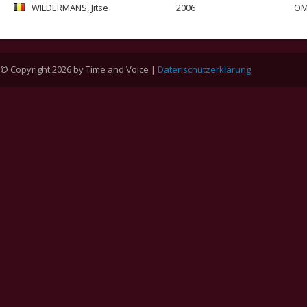
WILDERMANS
, Jitse
2006
OM
© Copyright 2026 by Time and Voice |
Datenschutzerklärung