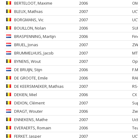
BERTELOOT
, Maxime
2006
OM
BLEUX
, Mathias
2007
UCT
BORGMANS
, Vic
2007
UCT
BOUILLON
, Nolan
2006
SU
BRASPENNING
, Martijn
2006
Fi
BRUEL
, Jonas
2007
ZW
BRUMMELHUIS
, Jacob
2007
MT
BYNENS
, Wout
2007
Op
DE BRUIJN
, Stijn
2006
F.
DE GROOTE
, Emile
2006
RA
DE KEERSMAEKER
, Mathias
2007
RS
DEKIEN
, Miel
2006
CX
DIDION
, Clément
2007
Su
DRAGT
, Wouter
2006
Zw
ENNEKENS
, Mathe
2007
Uct
EVERAERTS
, Romain
2006
Te
FERKET
, Jasper
2007
UC