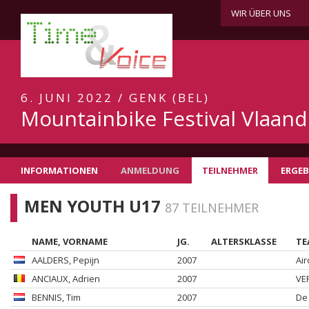
WIR ÜBER UNS
6. JUNI 2022 / GENK (BEL)
Mountainbike Festival Vlaan
INFORMATIONEN
ANMELDUNG
TEILNEHMER
ERGEB
MEN YOUTH U17
87 TEILNEHMER
NAME, VORNAME
JG.
ALTERSKLASSE
TE
AALDERS
, Pepijn
2007
Ai
ANCIAUX
, Adrien
2007
VE
BENNIS
, Tim
2007
De