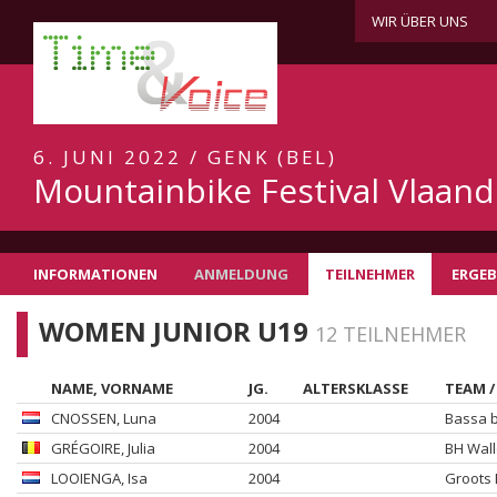
WIR ÜBER UNS
6. JUNI 2022 / GENK (BEL)
Mountainbike Festival Vlaan
INFORMATIONEN
ANMELDUNG
TEILNEHMER
ERGEB
WOMEN JUNIOR U19
12 TEILNEHMER
NAME, VORNAME
JG.
ALTERSKLASSE
TEAM /
CNOSSEN
, Luna
2004
Bassa b
GRÉGOIRE
, Julia
2004
BH Wall
LOOIENGA
, Isa
2004
Groots 