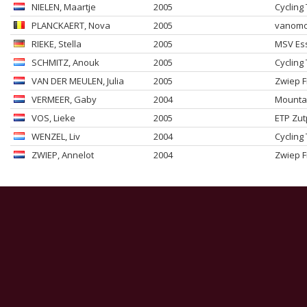
NIELEN
, Maartje
2005
Cycling
PLANCKAERT
, Nova
2005
vanomob
RIEKE
, Stella
2005
MSV Ess
SCHMITZ
, Anouk
2005
Cycling
VAN DER MEULEN
, Julia
2005
Zwiep F
VERMEER
, Gaby
2004
Mountai
VOS
, Lieke
2005
ETP Zut
WENZEL
, Liv
2004
Cycling
ZWIEP
, Annelot
2004
Zwiep F