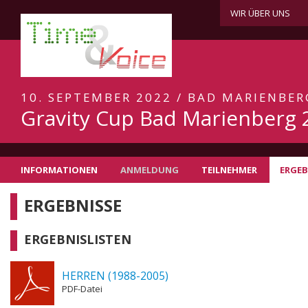
WIR ÜBER UNS
10. SEPTEMBER 2022 / BAD MARIENBER
Gravity Cup Bad Marienberg 
INFORMATIONEN
ANMELDUNG
TEILNEHMER
ERGEB
ERGEBNISSE
ERGEBNISLISTEN
HERREN (1988-2005)
PDF-Datei