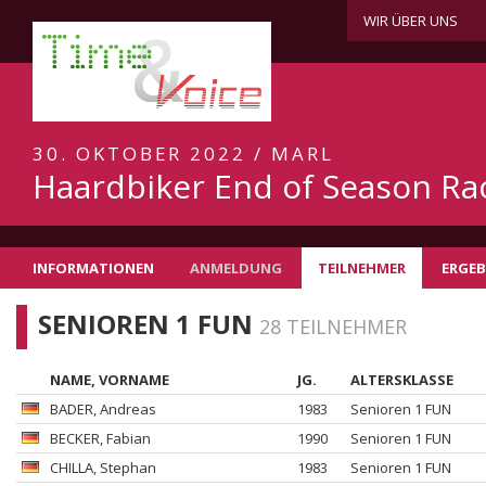
WIR ÜBER UNS
30. OKTOBER 2022 / MARL
Haardbiker End of Season Ra
INFORMATIONEN
ANMELDUNG
TEILNEHMER
ERGEB
SENIOREN 1 FUN
28 TEILNEHMER
NAME, VORNAME
JG.
ALTERSKLASSE
BADER
, Andreas
1983
Senioren 1 FUN
BECKER
, Fabian
1990
Senioren 1 FUN
CHILLA
, Stephan
1983
Senioren 1 FUN