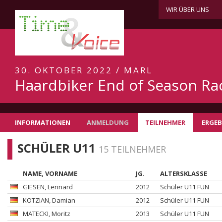
WIR ÜBER UNS
30. OKTOBER 2022 / MARL
Haardbiker End of Season Ra
INFORMATIONEN
ANMELDUNG
TEILNEHMER
ERGEB
SCHÜLER U11
15 TEILNEHMER
NAME, VORNAME
JG.
ALTERSKLASSE
GIESEN
, Lennard
2012
Schüler U11 FUN
KOTZIAN
, Damian
2012
Schüler U11 FUN
MATECKI
, Moritz
2013
Schüler U11 FUN