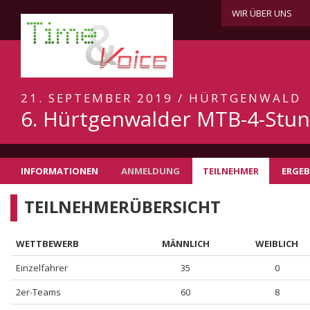
WIR ÜBER UNS
21. SEPTEMBER 2019 / HÜRTGENWALD
6. Hürtgenwalder MTB-4-Stu
INFORMATIONEN
ANMELDUNG
TEILNEHMER
ERGEB
TEILNEHMERÜBERSICHT
WETTBEWERB
MÄNNLICH
WEIBLICH
Einzelfahrer
35
0
2er-Teams
60
8