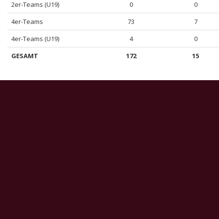
2er-Teams (U19)
0
0
4er-Teams
73
7
4er-Teams (U19)
4
0
GESAMT
172
15