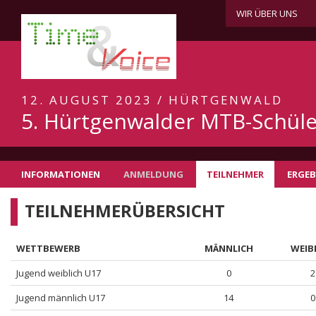
WIR ÜBER UNS
12. AUGUST 2023 / HÜRTGENWALD
5. Hürtgenwalder MTB-Schül
INFORMATIONEN
ANMELDUNG
TEILNEHMER
ERGEB
TEILNEHMERÜBERSICHT
WETTBEWERB
MÄNNLICH
WEIB
Jugend weiblich U17
0
2
Jugend männlich U17
14
0