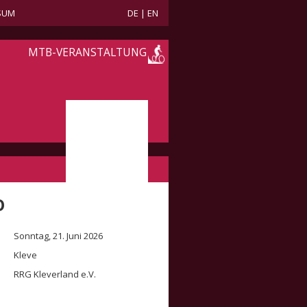
SUM
DE
|
EN
MTB-VERANSTALTUNG
O
Sonntag, 21. Juni 2026
Kleve
RRG Kleverland e.V.