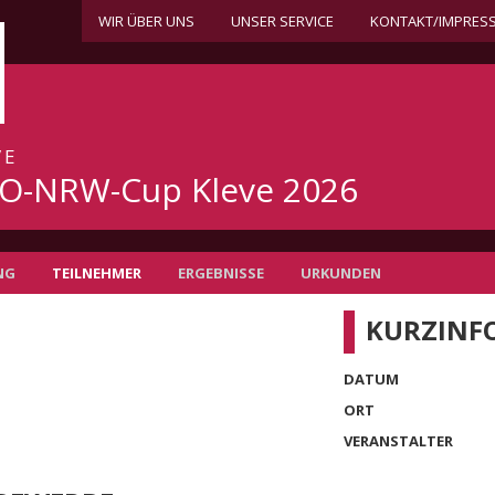
WIR ÜBER UNS
UNSER SERVICE
KONTAKT/IMPRES
VE
O-NRW-Cup Kleve 2026
NG
TEILNEHMER
ERGEBNISSE
URKUNDEN
KURZINF
DATUM
ORT
VERANSTALTER