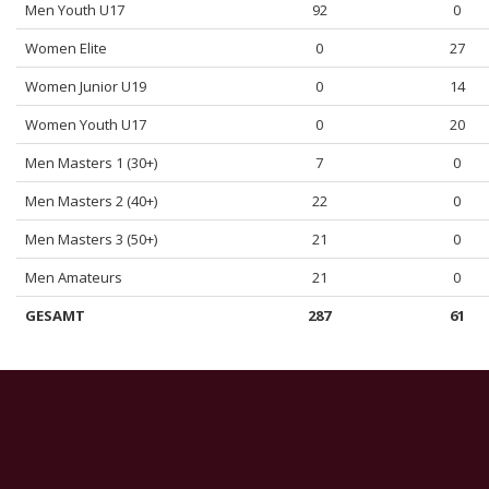
Men Youth U17
92
0
Women Elite
0
27
Women Junior U19
0
14
Women Youth U17
0
20
Men Masters 1 (30+)
7
0
Men Masters 2 (40+)
22
0
Men Masters 3 (50+)
21
0
Men Amateurs
21
0
GESAMT
287
61