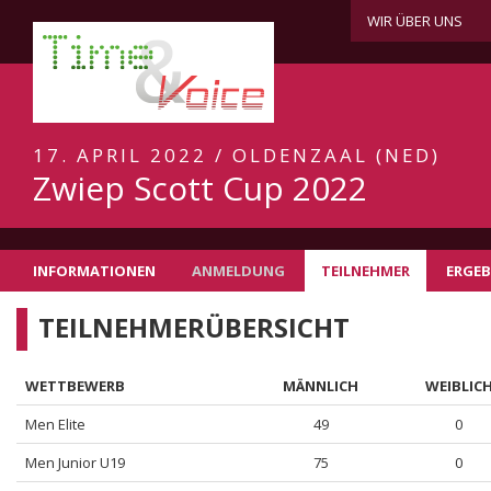
WIR ÜBER UNS
17. APRIL 2022 / OLDENZAAL (NED)
Zwiep Scott Cup 2022
INFORMATIONEN
ANMELDUNG
TEILNEHMER
ERGEB
TEILNEHMERÜBERSICHT
WETTBEWERB
MÄNNLICH
WEIBLIC
Men Elite
49
0
Men Junior U19
75
0