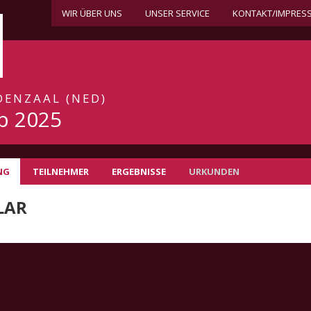
WIR ÜBER UNS
UNSER SERVICE
KONTAKT/IMPRES
DENZAAL (NED)
p 2025
NG
TEILNEHMER
ERGEBNISSE
URKUNDEN
LAR