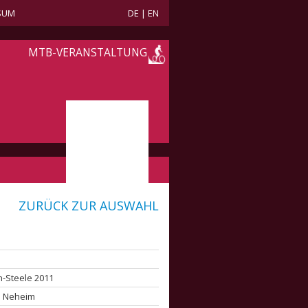
SUM
DE
|
EN
MTB-VERANSTALTUNG
ZURÜCK ZUR AUSWAHL
-Steele 2011
a Neheim