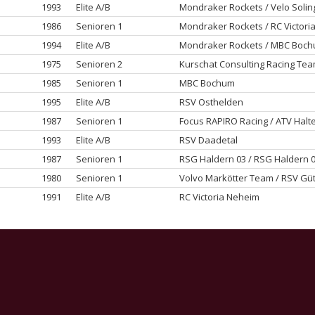
1993
Elite A/B
Mondraker Rockets / Velo Soli
1986
Senioren 1
Mondraker Rockets / RC Victori
1994
Elite A/B
Mondraker Rockets / MBC Boc
1975
Senioren 2
Kurschat Consulting Racing Tea
1985
Senioren 1
MBC Bochum
1995
Elite A/B
RSV Osthelden
1987
Senioren 1
Focus RAPIRO Racing / ATV Halt
1993
Elite A/B
RSV Daadetal
1987
Senioren 1
RSG Haldern 03 / RSG Haldern 
1980
Senioren 1
Volvo Markötter Team / RSV Gü
1991
Elite A/B
RC Victoria Neheim