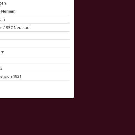
ngen
a Neheim
hum
m / RSC Neustadt
ern
03
tersloh 1931