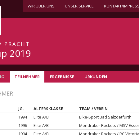
WIR ÜBER UNS
UNSER SERVICE
KONTAKT/IMPRES
 / PRACHT
p 2019
NG
TEILNEHMER
ERGEBNISSE
URKUNDEN
EHMER
JG.
ALTERSKLASSE
TEAM / VEREIN
1994
Elite A/B
Bike-Sport Bad Salzdetfurth
1996
Elite A/B
Mondraker Rockets / MSV Essen
1994
Elite A/B
Mondraker Rockets / RC Victori