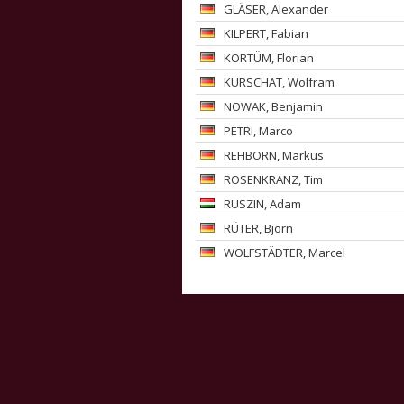
GLÄSER
, Alexander
KILPERT
, Fabian
KORTÜM
, Florian
KURSCHAT
, Wolfram
NOWAK
, Benjamin
PETRI
, Marco
REHBORN
, Markus
ROSENKRANZ
, Tim
RUSZIN
, Adam
RÜTER
, Björn
WOLFSTÄDTER
, Marcel