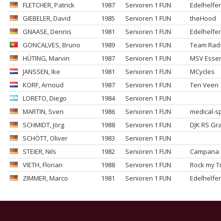
FLETCHER
, Patrick
1987
Senioren 1 FUN
Edelhelfe
GIEBELER
, David
1985
Senioren 1 FUN
theHood
GNAASE
, Dennis
1981
Senioren 1 FUN
Edelhelfe
GONCALVES
, Bruno
1989
Senioren 1 FUN
Team Rads
HÜTING
, Marvin
1987
Senioren 1 FUN
MSV Essen
JANSSEN
, Ike
1981
Senioren 1 FUN
MCycles
KORF
, Arnoud
1987
Senioren 1 FUN
Ten Veen
LORETO
, Diego
1984
Senioren 1 FUN
MARTIN
, Sven
1986
Senioren 1 FUN
medical-sp
SCHMIDT
, Jörg
1988
Senioren 1 FUN
DJK RS Gr
SCHÖTT
, Oliver
1983
Senioren 1 FUN
STEIER
, Nils
1982
Senioren 1 FUN
Campana R
VIETH
, Florian
1988
Senioren 1 FUN
Rock my T
ZIMMER
, Marco
1981
Senioren 1 FUN
Edelhelfe