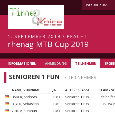
WIR ÜBER UNS
1. SEPTEMBER 2019 / PRACHT
rhenag-MTB-Cup 2019
INFORMATIONEN
ANMELDUNG
TEILNEHMER
ERGEB
SENIOREN 1 FUN
17 TEILNEHMER
NAME, VORNAME
JG.
ALTERSKLASSE
TEAM / V
BADER
, Andreas
1983
Senioren 1 FUN
Edelhelfe
BEYER
, Sebastian
1981
Senioren 1 FUN
ILTIS-RAC
CHILLA
, Stephan
1983
Senioren 1 FUN