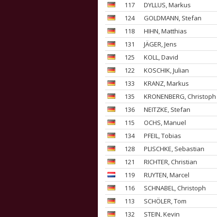
117
DYLLUS
, Markus
124
GOLDMANN
, Stefan
118
HIHN
, Matthias
131
JÄGER
, Jens
125
KOLL
, David
122
KOSCHIK
, Julian
133
KRANZ
, Markus
135
KRONENBERG
, Christoph
136
NEITZKE
, Stefan
115
OCHS
, Manuel
134
PFEIL
, Tobias
128
PLISCHKE
, Sebastian
121
RICHTER
, Christian
119
RUYTEN
, Marcel
116
SCHNABEL
, Christoph
113
SCHÖLER
, Tom
132
STEIN
, Kevin