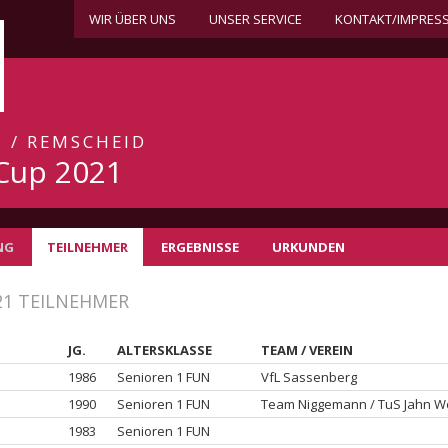
WIR ÜBER UNS
UNSER SERVICE
KONTAKT/IMPRES
1 / REMSCHEID
Cup 2021
NG
TEILNEHMER
ERGEBNISSE
URKUNDEN
21 TEILNEHMER
JG.
ALTERSKLASSE
TEAM / VEREIN
1986
Senioren 1 FUN
VfL Sassenberg
1990
Senioren 1 FUN
Team Niggemann / TuS Jahn W
1983
Senioren 1 FUN