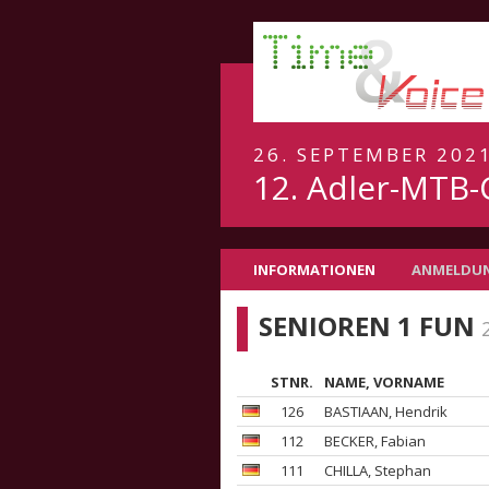
26. SEPTEMBER 202
12. Adler-MTB-
INFORMATIONEN
ANMELDU
SENIOREN 1 FUN
STNR.
NAME, VORNAME
126
BASTIAAN
, Hendrik
112
BECKER
, Fabian
111
CHILLA
, Stephan