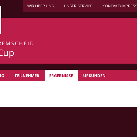
WIR ÜBER UNS
UNSER SERVICE
KONTAKT/IMPRES
 REMSCHEID
-Cup
NG
TEILNEHMER
ERGEBNISSE
URKUNDEN