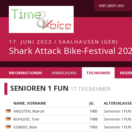
WIR ÜBER UNS
17. JUNI 2023 / SAALHAUSEN (GER)
Shark Attack Bike-Festival 20
INFORMATIONEN
ANMELDUNG
TEILNEHMER
ERGEB
SENIOREN 1 FUN
17 TEILNEHMER
NAME, VORNAME
JG.
ALTERSKLASSE
ANGSTEN
, Marcel
1985
Senioren 1 FUN
BOHLEKE
, Tom
1988
Senioren 1 FUN
EGBERS
, Max
1993
Senioren 1 FUN