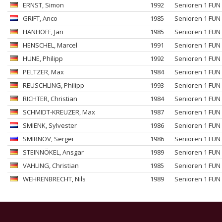
ERNST
, Simon
1992
Senioren 1 FUN
GRIFT
, Anco
1985
Senioren 1 FUN
HANHOFF
, Jan
1985
Senioren 1 FUN
HENSCHEL
, Marcel
1991
Senioren 1 FUN
HUNE
, Philipp
1992
Senioren 1 FUN
PELTZER
, Max
1984
Senioren 1 FUN
REUSCHLING
, Philipp
1993
Senioren 1 FUN
RICHTER
, Christian
1984
Senioren 1 FUN
SCHMIDT-KREUZER
, Max
1987
Senioren 1 FUN
SMIENK
, Sylvester
1986
Senioren 1 FUN
SMIRNOV
, Sergei
1986
Senioren 1 FUN
STEINNÖKEL
, Ansgar
1989
Senioren 1 FUN
VAHLING
, Christian
1985
Senioren 1 FUN
WEHRENBRECHT
, Nils
1989
Senioren 1 FUN