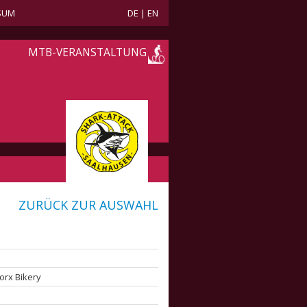
SUM
DE
|
EN
MTB-VERANSTALTUNG
ZURÜCK ZUR AUSWAHL
orx Bikery