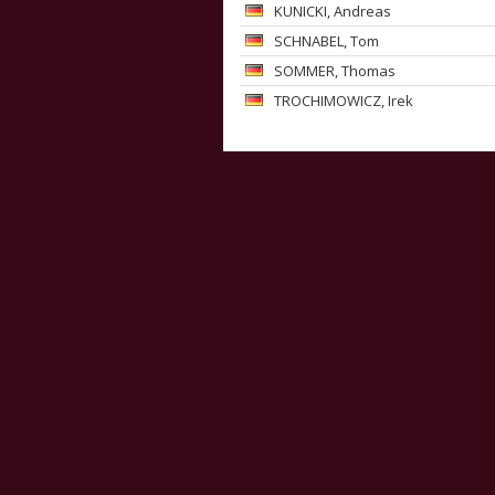
KUNICKI
, Andreas
SCHNABEL
, Tom
SOMMER
, Thomas
TROCHIMOWICZ
, Irek