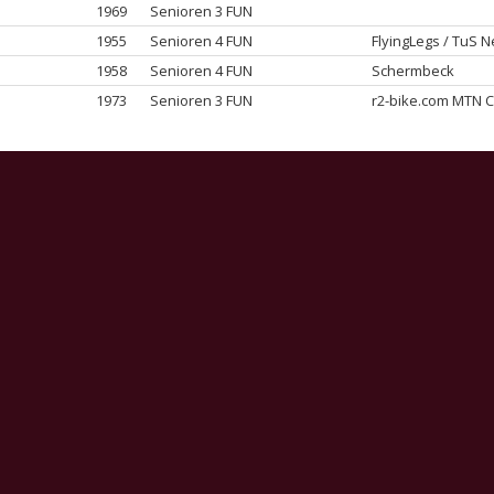
1969
Senioren 3 FUN
1955
Senioren 4 FUN
FlyingLegs / TuS 
1958
Senioren 4 FUN
Schermbeck
1973
Senioren 3 FUN
r2-bike.com MTN 