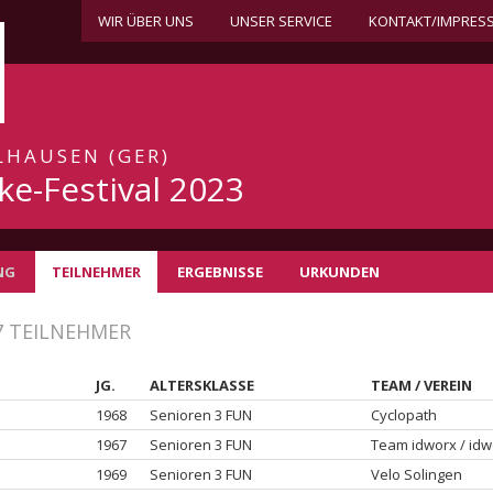
WIR ÜBER UNS
UNSER SERVICE
KONTAKT/IMPRES
ALHAUSEN (GER)
ke-Festival 2023
NG
TEILNEHMER
ERGEBNISSE
URKUNDEN
7 TEILNEHMER
JG.
ALTERSKLASSE
TEAM / VEREIN
1968
Senioren 3 FUN
Cyclopath
1967
Senioren 3 FUN
Team idworx / idw
1969
Senioren 3 FUN
Velo Solingen