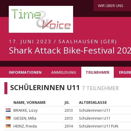
WIR ÜBER UNS
17. JUNI 2023 / SAALHAUSEN (GER)
Shark Attack Bike-Festival 20
INFORMATIONEN
ANMELDUNG
TEILNEHMER
ERGEB
SCHÜLERINNEN U11
7 TEILNEHMER
NAME, VORNAME
JG.
ALTERSKLASSE
BRAKKE
, Lizzy
2013
Schülerinnen U11
GIESEN
, Milla
2013
Schülerinnen U11
HEINZ
, Frieda
2014
Schülerinnen U11 FUN