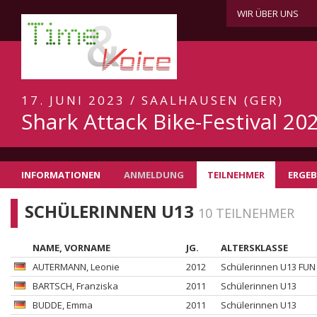
WIR ÜBER UNS
17. JUNI 2023 / SAALHAUSEN (GER)
Shark Attack Bike-Festival 20
INFORMATIONEN
ANMELDUNG
TEILNEHMER
ERGEB
SCHÜLERINNEN U13
10 TEILNEHMER
NAME, VORNAME
JG.
ALTERSKLASSE
AUTERMANN
, Leonie
2012
Schülerinnen U13 FUN
BARTSCH
, Franziska
2011
Schülerinnen U13
BUDDE
, Emma
2011
Schülerinnen U13