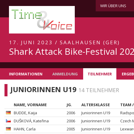
WIR ÜBER UNS
17. JUNI 2023 / SAALHAUSEN (GER)
Shark Attack Bike-Festival 20
INFORMATIONEN
ANMELDUNG
TEILNEHMER
ERGEB
JUNIORINNEN U19
14 TEILNEHMER
NAME, VORNAME
JG.
ALTERSKLASSE
TEAM /
BUDDE
, Kaija
2006
Juniorinnen U19
Radspor
DUŠKOVÁ
, Kateřina
2006
Juniorinnen U19
Czech M
HAHN
, Carla
2005
Juniorinnen U19
Lexwar