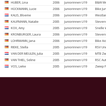
HUBER
, Lina
2006
Juniorinnen U19
B&W Me
HÜCKMANN
, Lucie
2006
Juniorinnen U19
Bike Ju
KALIS
, Bloeme
2006
Juniorinnen U19
Westlan
KAUFMANN
, Natalie
2005
Juniorinnen U19
Steven
KOX
, Amy
2005
Juniorinnen U19
Snelle 
KRONBURGER
, Laura
2006
Juniorinnen U19
Stevens
LOHRMANN
, Jana
2006
Juniorinnen U19
Bike Ai
RIEKE
, Stella
2005
Juniorinnen U19
RSV Un
VAN DER MEULEN
, Julia
2005
Juniorinnen U19
MTB Zw
VAN THIEL
, Seline
2005
Juniorinnen U19
RSC Au
VOS
, Lieke
2005
Juniorinnen U19
Zwiep F