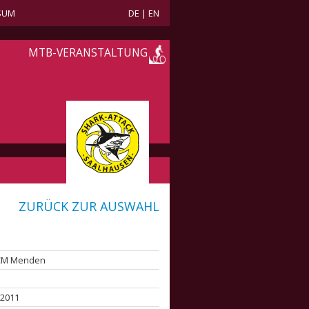
SUM
DE
|
EN
MTB-VERANSTALTUNG
ZURÜCK ZUR AUSWAHL
CM Menden
 2011