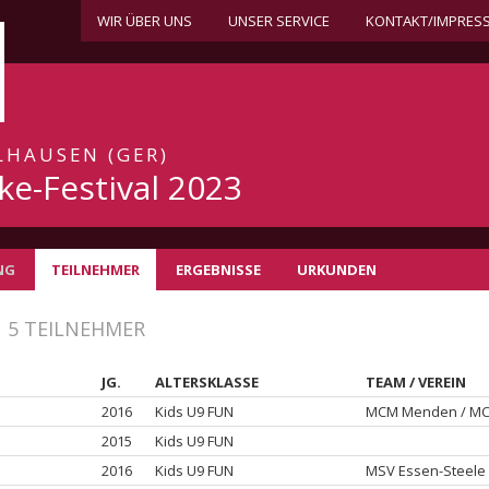
WIR ÜBER UNS
UNSER SERVICE
KONTAKT/IMPRES
ALHAUSEN (GER)
ke-Festival 2023
NG
TEILNEHMER
ERGEBNISSE
URKUNDEN
9
5 TEILNEHMER
JG.
ALTERSKLASSE
TEAM / VEREIN
2016
Kids U9 FUN
MCM Menden / M
2015
Kids U9 FUN
2016
Kids U9 FUN
MSV Essen-Steele