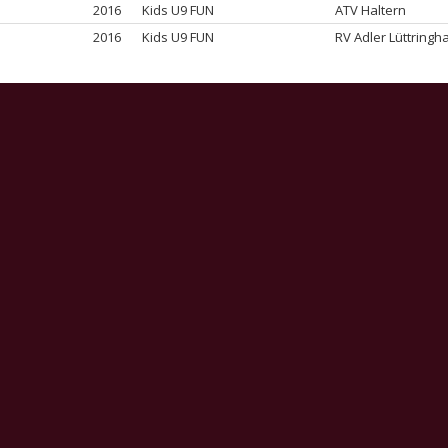
2016
Kids U9 FUN
ATV Haltern
2016
Kids U9 FUN
RV Adler Lüttring