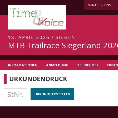
WIR ÜBER UNS
18. APRIL 2026 / SIEGEN
MTB Trailrace Siegerland 202
INFORMATIONEN
ANMELDUNG
TEILNEHMER
ERGEB
URKUNDENDRUCK
URKUNDE ERSTELLEN