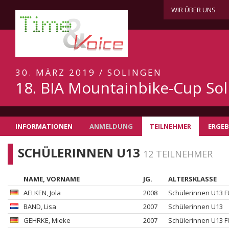
WIR ÜBER UNS
30. MÄRZ 2019 / SOLINGEN
18. BIA Mountainbike-Cup So
INFORMATIONEN
ANMELDUNG
TEILNEHMER
ERGEB
SCHÜLERINNEN U13
12 TEILNEHMER
NAME, VORNAME
JG.
ALTERSKLASSE
AELKEN
, Jola
2008
Schülerinnen U13 
BAND
, Lisa
2007
Schülerinnen U13
GEHRKE
, Mieke
2007
Schülerinnen U13 