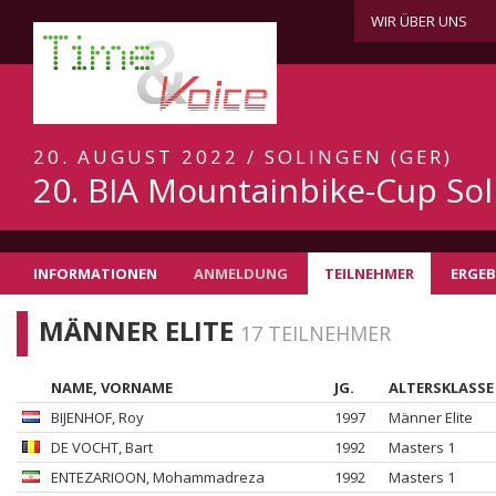
WIR ÜBER UNS
20. AUGUST 2022 / SOLINGEN (GER)
20. BIA Mountainbike-Cup So
INFORMATIONEN
ANMELDUNG
TEILNEHMER
ERGEB
MÄNNER ELITE
17 TEILNEHMER
NAME, VORNAME
JG.
ALTERSKLASSE
BIJENHOF
, Roy
1997
Männer Elite
DE VOCHT
, Bart
1992
Masters 1
ENTEZARIOON
, Mohammadreza
1992
Masters 1