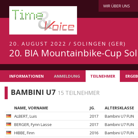
WIR ÜBER UNS
20. AUGUST 2022 / SOLINGEN (GER)
20. BIA Mountainbike-Cup So
INFORMATIONEN
ANMELDUNG
TEILNEHMER
ERGEB
BAMBINI U7
15 TEILNEHMER
NAME, VORNAME
JG.
ALTERSKLASSE
ALBERT
, Luis
2017
Bambini U7 FUN
BERGER
, Fynn Lasse
2017
Bambini U7 FUN
HIBBE
, Finn
2016
Bambini U7 FUN