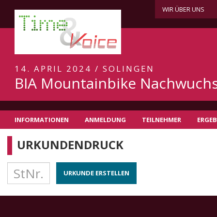
WIR ÜBER UNS
14. APRIL 2024 / SOLINGEN
BIA Mountainbike Nachwuch
INFORMATIONEN
ANMELDUNG
TEILNEHMER
ERGEB
URKUNDENDRUCK
URKUNDE ERSTELLEN