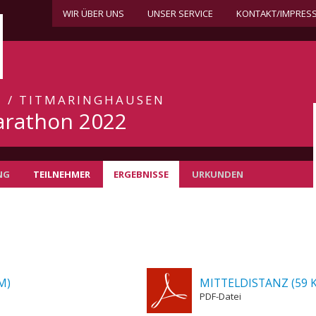
WIR ÜBER UNS
UNSER SERVICE
KONTAKT/IMPRES
2 / TITMARINGHAUSEN
arathon 2022
NG
TEILNEHMER
ERGEBNISSE
URKUNDEN
M)
MITTELDISTANZ (59 
PDF-Datei