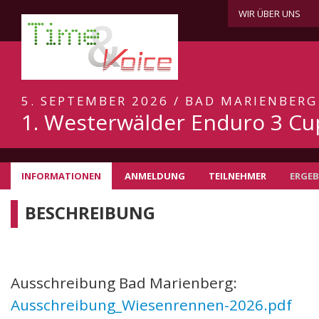
WIR ÜBER UNS
5. SEPTEMBER 2026 / BAD MARIENBERG
1. Westerwälder Enduro 3 Cu
INFORMATIONEN
ANMELDUNG
TEILNEHMER
ERGEB
BESCHREIBUNG
Ausschreibung Bad Marienberg:
Ausschreibung_Wiesenrennen-2026.pdf