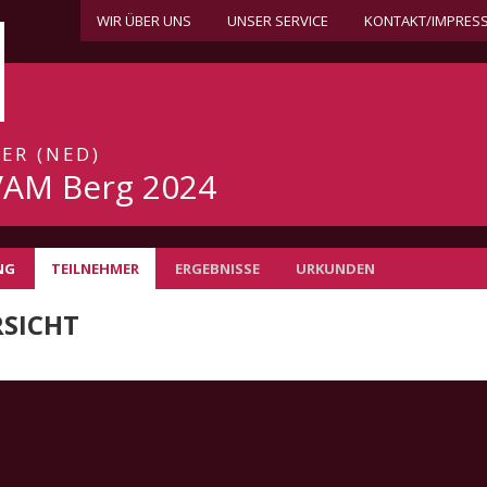
WIR ÜBER UNS
UNSER SERVICE
KONTAKT/IMPRES
TER (NED)
AM Berg 2024
NG
TEILNEHMER
ERGEBNISSE
URKUNDEN
SICHT