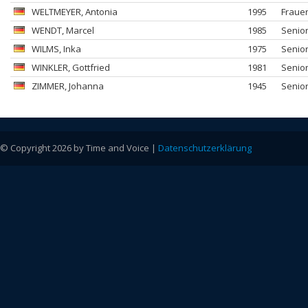
WELTMEYER
, Antonia
1995
Fraue
WENDT
, Marcel
1985
Senio
WILMS
, Inka
1975
Senio
WINKLER
, Gottfried
1981
Senio
ZIMMER
, Johanna
1945
Senio
© Copyright 2026 by Time and Voice |
Datenschutzerklärung