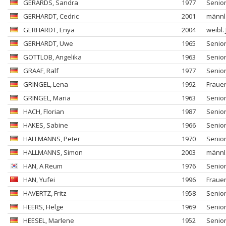
GERARDS
, Sandra
1977
Senio
GERHARDT
, Cedric
2001
männl
GERHARDT
, Enya
2004
weibl.
GERHARDT
, Uwe
1965
Senio
GOTTLOB
, Angelika
1963
Senio
GRAAF
, Ralf
1977
Senio
GRINGEL
, Lena
1992
Fraue
GRINGEL
, Maria
1963
Senio
HACH
, Florian
1987
Senio
HAKES
, Sabine
1966
Senio
HALLMANNS
, Peter
1970
Senio
HALLMANNS
, Simon
2003
männl
HAN
, A Reum
1976
Senio
HAN
, Yufei
1996
Fraue
HAVERTZ
, Fritz
1958
Senio
HEERS
, Helge
1969
Senio
HEESEL
, Marlene
1952
Senio