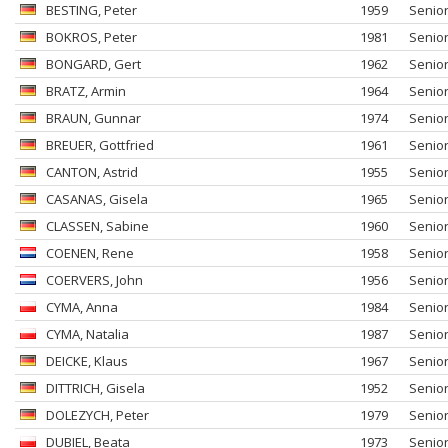
BESTING
, Peter
1959
Senio
BOKROS
, Peter
1981
Senio
BONGARD
, Gert
1962
Senio
BRATZ
, Armin
1964
Senio
BRAUN
, Gunnar
1974
Senio
BREUER
, Gottfried
1961
Senio
CANTON
, Astrid
1955
Senio
CASANAS
, Gisela
1965
Senio
CLASSEN
, Sabine
1960
Senio
COENEN
, Rene
1958
Senio
COERVERS
, John
1956
Senio
CYMA
, Anna
1984
Senio
CYMA
, Natalia
1987
Senio
DEICKE
, Klaus
1967
Senio
DITTRICH
, Gisela
1952
Senio
DOLEZYCH
, Peter
1979
Senio
DUBIEL
, Beata
1973
Senio