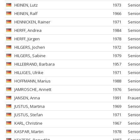
HEINEN
, Lutz
1973
Senio
HEINEN
, Ralf
1966
Senio
HENNICKEN
, Rainer
1971
Senio
HERFF
, Andrea
1984
Senio
HERFF
, Jürgen
1978
Senio
HILGERS
, Jochen
1972
Senio
HILGERS
, Sabine
1979
Senio
HILLEBRAND
, Barbara
1957
Senio
HILLIGES
, Ulrike
1971
Senio
HOFFMANN
, Marius
1988
Senio
JAMROSCHE
, Annett
1976
Senio
JANSEN
, Anna
1991
Fraue
JUSTUS
, Martina
1969
Senio
JUSTUS
, Stefan
1971
Senio
KARL
, Christine
1967
Senio
KASPAR
, Martin
1978
Senio