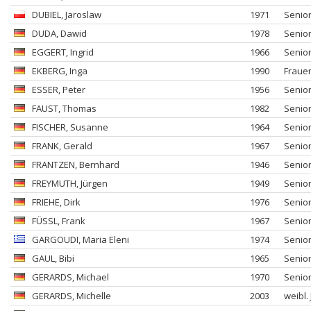
DUBIEL
, Jaroslaw
1971
Senio
DUDA
, Dawid
1978
Senio
EGGERT
, Ingrid
1966
Senio
EKBERG
, Inga
1990
Fraue
ESSER
, Peter
1956
Senio
FAUST
, Thomas
1982
Senio
FISCHER
, Susanne
1964
Senio
FRANK
, Gerald
1967
Senio
FRANTZEN
, Bernhard
1946
Senio
FREYMUTH
, Jürgen
1949
Senio
FRIEHE
, Dirk
1976
Senio
FÜSSL
, Frank
1967
Senio
GARGOUDI
, Maria Eleni
1974
Senio
GAUL
, Bibi
1965
Senio
GERARDS
, Michael
1970
Senio
GERARDS
, Michelle
2003
weibl.