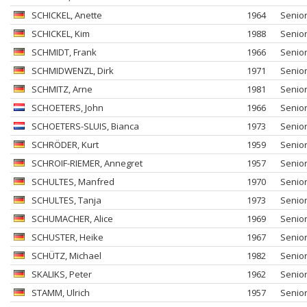
SCHICKEL
, Anette
1964
Senio
SCHICKEL
, Kim
1988
Senio
SCHMIDT
, Frank
1966
Senio
SCHMIDWENZL
, Dirk
1971
Senio
SCHMITZ
, Arne
1981
Senio
SCHOETERS
, John
1966
Senio
SCHOETERS-SLUIS
, Bianca
1973
Senio
SCHRÖDER
, Kurt
1959
Senio
SCHROIF-RIEMER
, Annegret
1957
Senio
SCHULTES
, Manfred
1970
Senio
SCHULTES
, Tanja
1973
Senio
SCHUMACHER
, Alice
1969
Senio
SCHUSTER
, Heike
1967
Senio
SCHÜTZ
, Michael
1982
Senio
SKALIKS
, Peter
1962
Senio
STAMM
, Ulrich
1957
Senio