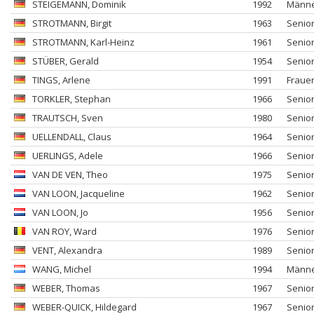
STEIGEMANN
, Dominik
1992
Männ
STROTMANN
, Birgit
1963
Senio
STROTMANN
, Karl-Heinz
1961
Senio
STÜBER
, Gerald
1954
Senio
TINGS
, Arlene
1991
Fraue
TORKLER
, Stephan
1966
Senio
TRAUTSCH
, Sven
1980
Senio
UELLENDALL
, Claus
1964
Senio
UERLINGS
, Adele
1966
Senio
VAN DE VEN
, Theo
1975
Senio
VAN LOON
, Jacqueline
1962
Senio
VAN LOON
, Jo
1956
Senio
VAN ROY
, Ward
1976
Senio
VENT
, Alexandra
1989
Senio
WANG
, Michel
1994
Männ
WEBER
, Thomas
1967
Senio
WEBER-QUICK
, Hildegard
1967
Senio