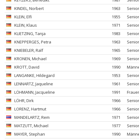
KEYZERS
, Benedikt
1987
Senio
KINDEL
, Norbert
1963
Senio
KLEIN
, Elfi
1955
Senio
KLEIN
, Klaus
1971
Senio
KLIETZING
, Tanja
1983
Senio
KNEPPERGES
, Petra
1963
Senio
KNIEBELER
, Ralf
1965
Senio
KRONEN
, Michael
1969
Senio
KROTT
, David
1990
Männ
LANGANKE
, Hildegard
1953
Senio
LENNARTZ
, Jaqueline
1961
Senio
LÖHMANN
, Jacqueline
1991
Fraue
LÖHR
, Dirk
1966
Senio
LORENZ
, Hartmut
1966
Senio
MANDELARTZ
, Rem
1971
Senio
MATZUTT
, Michael
1977
Senio
MAYER
, Stephan
1990
Männ