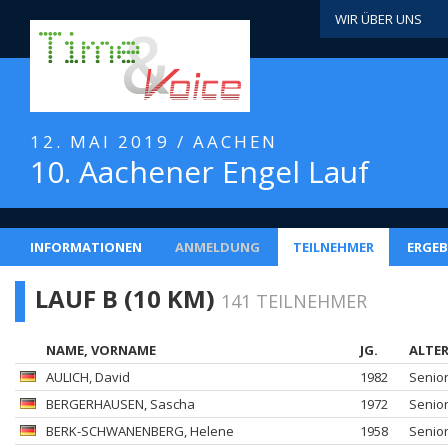
WIR ÜBER UNS
12. MAI 2019 / AACHEN
10. Aachener Engel Lauf
INFORMATIONEN
ANMELDUNG
TEILNEHMER
ERGEB
LAUF B (10 KM)
141 TEILNEHMER
NAME, VORNAME
JG.
ALTE
AULICH
, David
1982
Senio
BERGERHAUSEN
, Sascha
1972
Senio
BERK-SCHWANENBERG
, Helene
1958
Senio