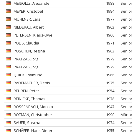
MEISOLLE
, Alexander
1988
Senio
MEYER
, Cristobal
1984
Senio
MÜHLNER
, Lars
1977
Senio
NIEDERAU
, Albert
1963
Senio
PETERSEN
, Klaus-Uwe
1966
Senio
POLIS
, Claudia
1971
Senio
POSCHEN
, Regina
1963
Senio
PRÄTZAS
, Jörg
1979
Senio
PRÄTZAS
, Jörg
1979
Senio
QUICK
, Raimund
1966
Senio
RADEMACHER
, Denis
1975
Senio
REHREN
, Peter
1954
Senio
REINICKE
, Thomas
1978
Senio
ROSSENBACH
, Monika
1947
Senio
ROTMAN
, Christopher
1990
Männ
SAUER
, Sascha
1974
Senio
SCHÄFER
, Hans Dieter
1955
Senio