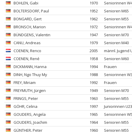
BOHLEN
, Gabi
1970
Seniorinnen W
BOLTERSDORF
, Paul
1952
Senioren M65
BONGARD
, Gert
1962
Senioren M55
BRONSCH
, Marion
1972
Seniorinnen W
BÜNDGENS
, Valentin
1947
Senioren M70
CANU
, Andreas
1979
Senioren M40
COENEN
, Renco
2005
männl. Jugend 
COENEN
, René
1958
Senioren M60
DICKMANN
, Hanna
1994
Frauen
DINH
, Ngo Thuy My
1988
Seniorinnen W
FREY
, Miriam
1992
Frauen
FREYMUTH
, Jürgen
1949
Senioren M70
FRINGS
, Peter
1963
Senioren M55
GÖHR
, Celina
1997
Juniorinnen U2
GOUDERS
, Angela
1965
Seniorinnen W
GOUDERS
, Joachim
1964
Senioren M55
GÜNTHER
, Peter
1960
Senioren M55