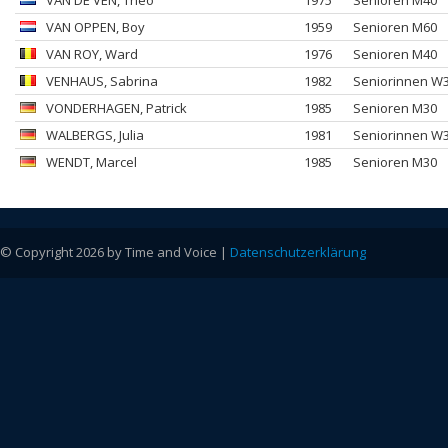
VAN DE VEN
, Theo
1975
Senioren M40
VAN OPPEN
, Boy
1959
Senioren M60
VAN ROY
, Ward
1976
Senioren M40
VENHAUS
, Sabrina
1982
Seniorinnen W
VONDERHAGEN
, Patrick
1985
Senioren M30
WALBERGS
, Julia
1981
Seniorinnen W
WENDT
, Marcel
1985
Senioren M30
© Copyright 2026 by Time and Voice |
Datenschutzerklärung