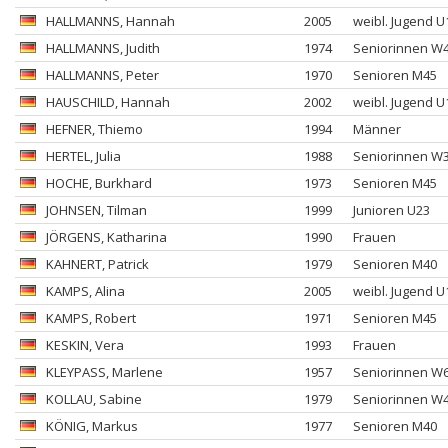
HALLMANNS
, Hannah
2005
weibl. Jugend U
HALLMANNS
, Judith
1974
Seniorinnen W
HALLMANNS
, Peter
1970
Senioren M45
HAUSCHILD
, Hannah
2002
weibl. Jugend U
HEFNER
, Thiemo
1994
Männer
HERTEL
, Julia
1988
Seniorinnen W
HOCHE
, Burkhard
1973
Senioren M45
JOHNSEN
, Tilman
1999
Junioren U23
JÖRGENS
, Katharina
1990
Frauen
KAHNERT
, Patrick
1979
Senioren M40
KAMPS
, Alina
2005
weibl. Jugend U
KAMPS
, Robert
1971
Senioren M45
KESKIN
, Vera
1993
Frauen
KLEYPASS
, Marlene
1957
Seniorinnen W
KOLLAU
, Sabine
1979
Seniorinnen W
KÖNIG
, Markus
1977
Senioren M40