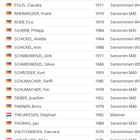
POLIS
, Claudia
1971
Seniorinnen W
RHEINFELDER
, Frank
1970
Senioren M45
RUEB
, Eva
1974
Seniorinnen W
SCHERB
, Philipp
1984
Senioren M35
SCHICKEL
, Anette
1964
Seniorinnen W
SCHICKEL
, Kim
1988
Seniorinnen W
SCHMIDWENZL
, Dirk
1971
Senioren M45
SCHMIDWENZL
, Silvia
1966
Seniorinnen W
SCHRÖDER
, Kurt
1959
Senioren M60
SCHUMACHER
, Steffi
1985
Seniorinnen W
SCHUMACHER
, Tim
1978
Senioren M40
SIEBER
, Joachim
1952
Senioren M65
THEINER
, Boris
1978
Senioren M40
THEUNISSEN
, Stephan
1992
Männer
THOMAS
, Jan
1989
Senioren M30
VALTCHANOVA
, Varvara
1976
Seniorinnen W