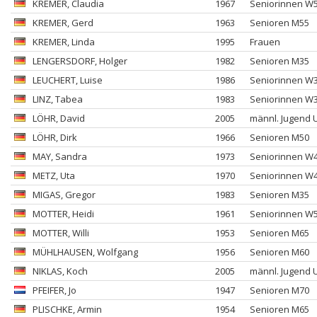
KREMER
, Claudia
1967
Seniorinnen W
KREMER
, Gerd
1963
Senioren M55
KREMER
, Linda
1995
Frauen
LENGERSDORF
, Holger
1982
Senioren M35
LEUCHERT
, Luise
1986
Seniorinnen W
LINZ
, Tabea
1983
Seniorinnen W
LÖHR
, David
2005
männl. Jugend 
LÖHR
, Dirk
1966
Senioren M50
MAY
, Sandra
1973
Seniorinnen W
METZ
, Uta
1970
Seniorinnen W
MIGAS
, Gregor
1983
Senioren M35
MOTTER
, Heidi
1961
Seniorinnen W
MOTTER
, Willi
1953
Senioren M65
MÜHLHAUSEN
, Wolfgang
1956
Senioren M60
NIKLAS
, Koch
2005
männl. Jugend 
PFEIFER
, Jo
1947
Senioren M70
PLISCHKE
, Armin
1954
Senioren M65