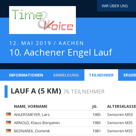
WIR ÜBER UNS
12. MAI 2019 / AACHEN
10. Aachener Engel Lauf
INFORMATIONEN
ANMELDUNG
TEILNEHMER
ERGEB
LAUF A (5 KM)
76 TEILNEHMER
NAME, VORNAME
JG.
ALTERSKLASSE
AHLERSMEYER
, Lars
1965
Senioren M50
ARNOLD
, Klaus-Benjamin
1983
Senioren M35
BEDNAREK
, Dominik
1981
Senioren M35