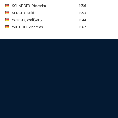
SCHNEIDER
, Diethelm
1956
SENGER
, Isolde
1953
WARGIN
, Wolfgang
1944
WILLHÖFT
, Andreas
1967