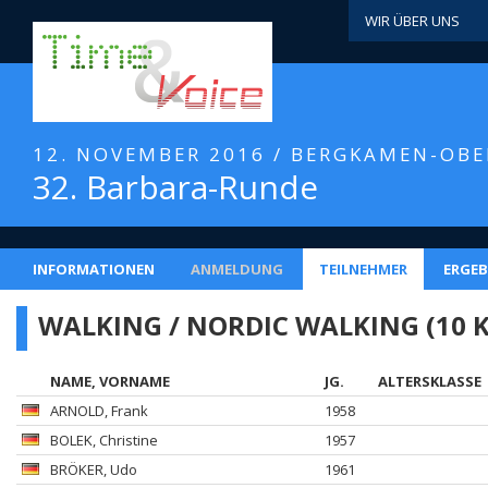
WIR ÜBER UNS
12. NOVEMBER 2016 / BERGKAMEN-OB
32. Barbara-Runde
INFORMATIONEN
ANMELDUNG
TEILNEHMER
ERGEB
WALKING / NORDIC WALKING (10 
NAME, VORNAME
JG.
ALTERSKLASSE
ARNOLD
, Frank
1958
BOLEK
, Christine
1957
BRÖKER
, Udo
1961