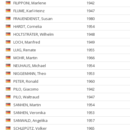
FILIPPONI
, Marlene
1942
FLUME
, Karl-Heinz
1947
FRAUENDIENST
, Susan
1980
HARDT
, Cornelia
1954
HOLTSTRÄTER
, Wilhelm
1948
LOCH
, Manfred
1949
LUIG
, Renate
1955
MOHR
, Martin
1966
NEUHAUS
, Michael
1954
NIGGEMANN
, Theo
1953
PETER
, Ronald
1960
PILO
, Giacomo
1942
PILO
, Waltraud
1947
SANHEN
, Martin
1954
SANHEN
, Veronika
1953
SANWALD
, Angelika
1957
SCHLEPÜTZ
, Volker
1965