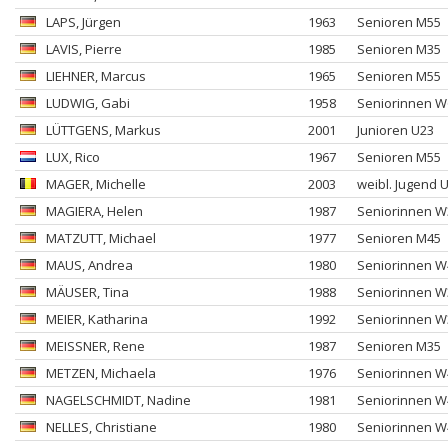
LAPS
, Jürgen
1963
Senioren M55
LAVIS
, Pierre
1985
Senioren M35
LIEHNER
, Marcus
1965
Senioren M55
LUDWIG
, Gabi
1958
Seniorinnen W
LÜTTGENS
, Markus
2001
Junioren U23
LUX
, Rico
1967
Senioren M55
MAGER
, Michelle
2003
weibl. Jugend 
MAGIERA
, Helen
1987
Seniorinnen W
MATZUTT
, Michael
1977
Senioren M45
MAUS
, Andrea
1980
Seniorinnen W
MÄUSER
, Tina
1988
Seniorinnen W
MEIER
, Katharina
1992
Seniorinnen W
MEISSNER
, Rene
1987
Senioren M35
METZEN
, Michaela
1976
Seniorinnen W
NAGELSCHMIDT
, Nadine
1981
Seniorinnen W
NELLES
, Christiane
1980
Seniorinnen W