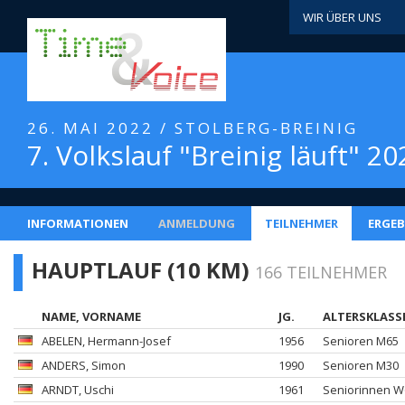
WIR ÜBER UNS
26. MAI 2022 / STOLBERG-BREINIG
7. Volkslauf "Breinig läuft" 20
INFORMATIONEN
ANMELDUNG
TEILNEHMER
ERGEB
HAUPTLAUF (10 KM)
166 TEILNEHMER
NAME, VORNAME
JG.
ALTERSKLASS
ABELEN
, Hermann-Josef
1956
Senioren M65
ANDERS
, Simon
1990
Senioren M30
ARNDT
, Uschi
1961
Seniorinnen W