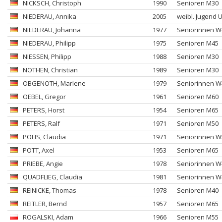
NICKSCH
, Christoph
1990
Senioren M30
NIEDERAU
, Annika
2005
weibl. Jugend 
NIEDERAU
, Johanna
1977
Seniorinnen W
NIEDERAU
, Philipp
1975
Senioren M45
NIESSEN
, Philipp
1988
Senioren M30
NOTHEN
, Christian
1989
Senioren M30
OBGENOTH
, Marlene
1979
Seniorinnen W
OEBEL
, Gregor
1961
Senioren M60
PETERS
, Horst
1954
Senioren M65
PETERS
, Ralf
1971
Senioren M50
POLIS
, Claudia
1971
Seniorinnen W
POTT
, Axel
1953
Senioren M65
PRIEBE
, Angie
1978
Seniorinnen W
QUADFLIEG
, Claudia
1981
Seniorinnen W
REINICKE
, Thomas
1978
Senioren M40
REITLER
, Bernd
1957
Senioren M65
ROGALSKI
, Adam
1966
Senioren M55