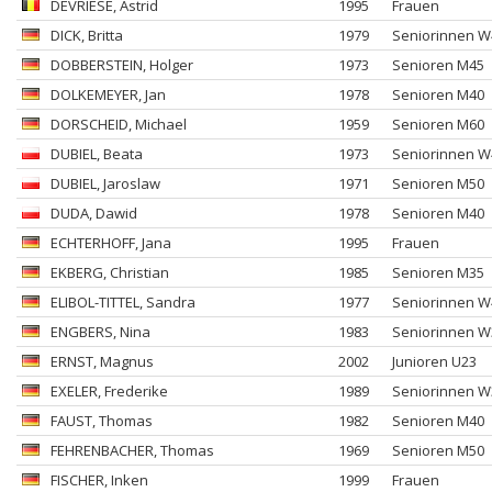
DEVRIESE
, Astrid
1995
Frauen
DICK
, Britta
1979
Seniorinnen W
DOBBERSTEIN
, Holger
1973
Senioren M45
DOLKEMEYER
, Jan
1978
Senioren M40
DORSCHEID
, Michael
1959
Senioren M60
DUBIEL
, Beata
1973
Seniorinnen W
DUBIEL
, Jaroslaw
1971
Senioren M50
DUDA
, Dawid
1978
Senioren M40
ECHTERHOFF
, Jana
1995
Frauen
EKBERG
, Christian
1985
Senioren M35
ELIBOL-TITTEL
, Sandra
1977
Seniorinnen W
ENGBERS
, Nina
1983
Seniorinnen W
ERNST
, Magnus
2002
Junioren U23
EXELER
, Frederike
1989
Seniorinnen W
FAUST
, Thomas
1982
Senioren M40
FEHRENBACHER
, Thomas
1969
Senioren M50
FISCHER
, Inken
1999
Frauen