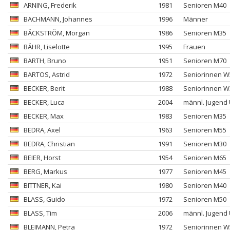
ARNING
, Frederik
1981
Senioren M40
BACHMANN
, Johannes
1996
Männer
BÄCKSTRÖM
, Morgan
1986
Senioren M35
BÄHR
, Liselotte
1995
Frauen
BARTH
, Bruno
1951
Senioren M70
BARTOS
, Astrid
1972
Seniorinnen W
BECKER
, Berit
1988
Seniorinnen W
BECKER
, Luca
2004
männl. Jugend
BECKER
, Max
1983
Senioren M35
BEDRA
, Axel
1963
Senioren M55
BEDRA
, Christian
1991
Senioren M30
BEIER
, Horst
1954
Senioren M65
BERG
, Markus
1977
Senioren M45
BITTNER
, Kai
1980
Senioren M40
BLASS
, Guido
1972
Senioren M50
BLASS
, Tim
2006
männl. Jugend
BLEIMANN
, Petra
1972
Seniorinnen W