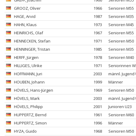
GREFF
, Joachim
1966
Senioren M55
GROOZ
, Oliver
1966
Senioren M55
HAGE
, Arvid
1987
Senioren M35
HAHN
, Klaus
1973
Senioren M45
HEINRICHS
, Olaf
1967
Senioren M55
HENNECKEN
, Stefan
1971
Senioren M50
HENNINGER
, Tristan
1985
Senioren M35
HERFF
, Jürgen
1978
Senioren M40
HILLIGES
, Ulrike
1971
Seniorinnen W
HOFFMANN
, Juri
2003
männl. Jugend
HOUBEN
, Johann
1999
Männer
HÖVELS
, Hans-Jürgen
1969
Senioren M50
HÖVELS
, Mark
2003
männl. Jugend
HÖVELS
, Philipp
2001
Junioren U23
HUPPERTZ
, Bernd
1961
Senioren M60
HUPPERTZ
, Simon
1996
Männer
HYZA
, Guido
1968
Senioren M50