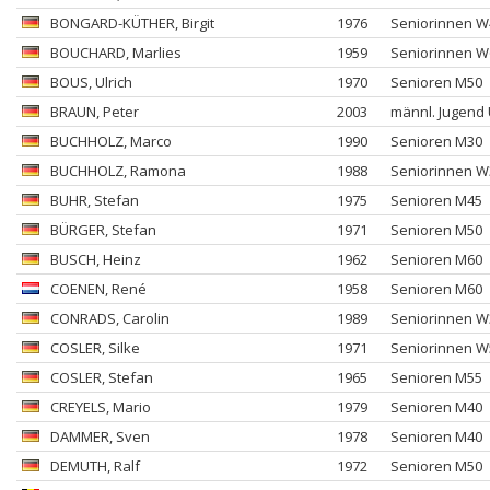
BONGARD-KÜTHER
, Birgit
1976
Seniorinnen W
BOUCHARD
, Marlies
1959
Seniorinnen W
BOUS
, Ulrich
1970
Senioren M50
BRAUN
, Peter
2003
männl. Jugend
BUCHHOLZ
, Marco
1990
Senioren M30
BUCHHOLZ
, Ramona
1988
Seniorinnen W
BUHR
, Stefan
1975
Senioren M45
BÜRGER
, Stefan
1971
Senioren M50
BUSCH
, Heinz
1962
Senioren M60
COENEN
, René
1958
Senioren M60
CONRADS
, Carolin
1989
Seniorinnen W
COSLER
, Silke
1971
Seniorinnen W
COSLER
, Stefan
1965
Senioren M55
CREYELS
, Mario
1979
Senioren M40
DAMMER
, Sven
1978
Senioren M40
DEMUTH
, Ralf
1972
Senioren M50