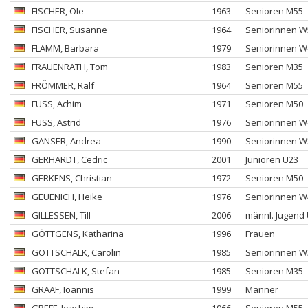
FISCHER
, Ole
1963
Senioren M55
FISCHER
, Susanne
1964
Seniorinnen W
FLAMM
, Barbara
1979
Seniorinnen W
FRAUENRATH
, Tom
1983
Senioren M35
FRÖMMER
, Ralf
1964
Senioren M55
FUSS
, Achim
1971
Senioren M50
FUSS
, Astrid
1976
Seniorinnen W
GANSER
, Andrea
1990
Seniorinnen W
GERHARDT
, Cedric
2001
Junioren U23
GERKENS
, Christian
1972
Senioren M50
GEUENICH
, Heike
1976
Seniorinnen W
GILLESSEN
, Till
2006
männl. Jugend
GÖTTGENS
, Katharina
1996
Frauen
GOTTSCHALK
, Carolin
1985
Seniorinnen W
GOTTSCHALK
, Stefan
1985
Senioren M35
GRAAF
, Ioannis
1999
Männer