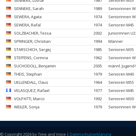
SENNEKE
, Lothar
1987
Senioren M35
SENNEKE
, Sarah
1989
Seniorinnen W
SEWERA
, Agata
1974
Seniorinnen W
SEWERA
, Rafal
1974
Senioren M45
SOLZBACHER
, Tessa
2002
Juniorinnen U2
SPRINGER
, Christian
1994
Männer
STARSCHICH
, Sergej
1985
Senioren M35
STEFFENS
, Corinna
1962
Seniorinnen W
SUCHODOLL
, Benjamin
2005
männl. Jugend
THEIS
, Stephan
1979
Senioren M40
UELLENDALL
, Claus
1964
Senioren M55
VELASQUEZ
, Rafael
1977
Senioren M45
VOLPATTI
, Marco
1992
Senioren M30
WEILER
, Sonja
1979
Seniorinnen W
© Copyright 2026 by Time and Voice |
Datenschutzerklärung