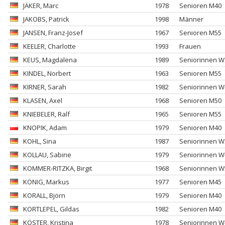
JÄKER
, Marc
1978
Senioren M40
JAKOBS
, Patrick
1998
Männer
JANSEN
, Franz-Josef
1967
Senioren M55
KEELER
, Charlotte
1993
Frauen
KEUS
, Magdalena
1989
Seniorinnen W
KINDEL
, Norbert
1963
Senioren M55
KIRNER
, Sarah
1982
Seniorinnen W
KLASEN
, Axel
1968
Senioren M50
KNIEBELER
, Ralf
1965
Senioren M55
KNOPIK
, Adam
1979
Senioren M40
KOHL
, Sina
1987
Seniorinnen W
KOLLAU
, Sabine
1979
Seniorinnen W
KOMMER-RITZKA
, Birgit
1968
Seniorinnen W
KÖNIG
, Markus
1977
Senioren M45
KORALL
, Björn
1979
Senioren M40
KORTLEPEL
, Gildas
1982
Senioren M40
KÖSTER
, Kristina
1978
Seniorinnen W