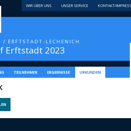
WIR ÜBER UNS
UNSER SERVICE
KONTAKT/IMPRES
3 / ERFTSTADT-LECHENICH
f Erftstadt 2023
NG
TEILNEHMER
ERGEBNISSE
URKUNDEN
K
LEN