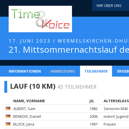
WIR ÜBER UNS
17. JUNI 2023 / WERMELSKIRCHEN-DH
21. Mittsommernachtslauf d
INFORMATIONEN
ANMELDUNG
TEILNEHMER
ERGEB
LAUF (10 KM)
43 TEILNEHMER
NAME, VORNAME
JG.
ALTERSKLASS
ALBERT
, Sam
1982
Senioren M40
BENEDIX
, Daniel
2006
männl. Jugend
BLOCK
, Jana
1997
Frauen