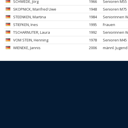
SCHWEDE
, Jörg
1966
Senioren M55
SKOPNICK
, Manfred Uwe
1948
Senioren M75
STEENKEN
, Martina
1984
Seniorinnen 
STIEFKEN
, Ines
1995
Frauen
TSCHARNUTER
, Laura
1992
Seniorinnen 
VOM STEIN
, Henning
1978
Senioren M45
WIENEKE
, Jannis
2006
männl. Jugend