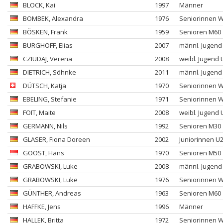
BLOCK
, Kai
1997
Männer
BOMBEK
, Alexandra
1976
Seniorinnen 
BÖSKEN
, Frank
1959
Senioren M60
BURGHOFF
, Elias
2007
männl. Jugend
CZIUDAJ
, Verena
2008
weibl. Jugend 
DIETRICH
, Söhnke
2011
männl. Jugend
DÜTSCH
, Katja
1970
Seniorinnen 
EBELING
, Stefanie
1971
Seniorinnen 
FOIT
, Maite
2008
weibl. Jugend 
GERMANN
, Nils
1992
Senioren M30
GLASER
, Fiona Doreen
2002
Juniorinnen U
GOOST
, Hans
1970
Senioren M50
GRABOWSKI
, Luke
2008
männl. Jugend
GRABOWSKI
, Luke
1976
Seniorinnen 
GÜNTHER
, Andreas
1963
Senioren M60
HAFFKE
, Jens
1996
Männer
HALLEK
, Britta
1972
Seniorinnen 