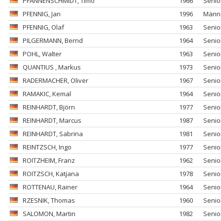
PFANNENSCHMIDT
, Timo
1966
Senio
PFENNIG
, Jan
1996
Männ
PFENNIG
, Olaf
1963
Senio
PILGERMANN
, Bernd
1964
Senio
POHL
, Walter
1963
Senio
QUANTIUS
, Markus
1973
Senio
RADERMACHER
, Oliver
1967
Senio
RAMAKIC
, Kemal
1964
Senio
REINHARDT
, Björn
1977
Senio
REINHARDT
, Marcus
1987
Senio
REINHARDT
, Sabrina
1981
Senio
REINTZSCH
, Ingo
1977
Senio
ROITZHEIM
, Franz
1962
Senio
ROITZSCH
, Katjana
1978
Senio
ROTTENAU
, Rainer
1964
Senio
RZESNIK
, Thomas
1960
Senio
SALOMON
, Martin
1982
Senio