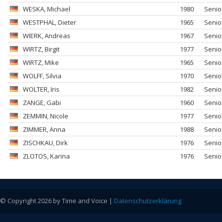
WESKA
, Michael
1980
Senio
WESTPHAL
, Dieter
1965
Senio
WIERK
, Andreas
1967
Senio
WIRTZ
, Birgit
1977
Senio
WIRTZ
, Mike
1965
Senio
WOLFF
, Silvia
1970
Senio
WOLTER
, Iris
1982
Senio
ZANGE
, Gabi
1960
Senio
ZEMMIN
, Nicole
1977
Senio
ZIMMER
, Anna
1988
Senio
ZISCHKAU
, Dirk
1976
Senio
ZLOTOS
, Karina
1976
Senio
© Copyright 2026 by Time and Voice |
Datenschutzerklärung