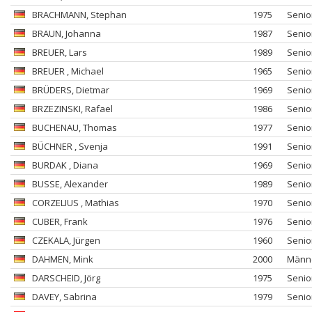
BRACHMANN
, Stephan
1975
Senio
BRAUN
, Johanna
1987
Senio
BREUER
, Lars
1989
Senio
BREUER
, Michael
1965
Senio
BRÜDERS
, Dietmar
1969
Senio
BRZEZINSKI
, Rafael
1986
Senio
BUCHENAU
, Thomas
1977
Senio
BÜCHNER
, Svenja
1991
Senio
BURDAK
, Diana
1969
Senio
BUSSE
, Alexander
1989
Senio
CORZELIUS
, Mathias
1970
Senio
CUBER
, Frank
1976
Senio
CZEKALA
, Jürgen
1960
Senio
DAHMEN
, Mink
2000
Männ
DARSCHEID
, Jörg
1975
Senio
DAVEY
, Sabrina
1979
Senio