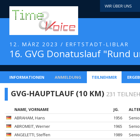
WIR ÜBER UNS
12. MÄRZ 2023 / ERFTSTADT-LIBLAR
16. GVG Donatuslauf "Rund 
INFORMATIONEN
ANMELDUNG
TEILNEHMER
ERGEB
GVG-HAUPTLAUF (10 KM)
231 TEILNE
NAME, VORNAME
JG.
ALTE
ABRAHAM
, Hans
1956
Senio
ABROMEIT
, Werner
1965
Senio
ANGELETTI
, Steffen
1989
Senio