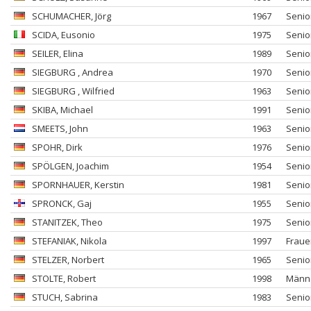
SCHUMACHER
, Jörg
1967
Senio
SCIDA
, Eusonio
1975
Senio
SEILER
, Elina
1989
Senio
SIEGBURG
, Andrea
1970
Senio
SIEGBURG
, Wilfried
1963
Senio
SKIBA
, Michael
1991
Senio
SMEETS
, John
1963
Senio
SPOHR
, Dirk
1976
Senio
SPÖLGEN
, Joachim
1954
Senio
SPORNHAUER
, Kerstin
1981
Senio
SPRONCK
, Gaj
1955
Senio
STANITZEK
, Theo
1975
Senio
STEFANIAK
, Nikola
1997
Fraue
STELZER
, Norbert
1965
Senio
STOLTE
, Robert
1998
Männ
STUCH
, Sabrina
1983
Senio