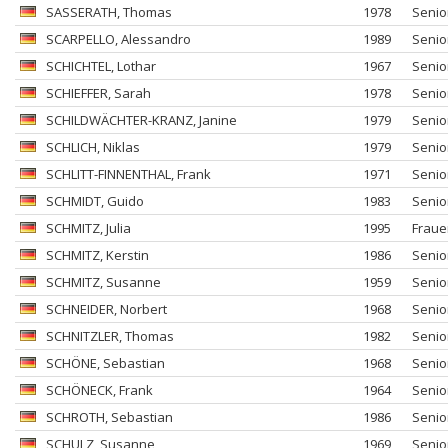
SASSERATH
, Thomas
1978
Senio
SCARPELLO
, Alessandro
1989
Senio
SCHICHTEL
, Lothar
1967
Senio
SCHIEFFER
, Sarah
1978
Senio
SCHILDWÄCHTER-KRANZ
, Janine
1979
Senio
SCHLICH
, Niklas
1979
Senio
SCHLITT-FINNENTHAL
, Frank
1971
Senio
SCHMIDT
, Guido
1983
Senio
SCHMITZ
, Julia
1995
Fraue
SCHMITZ
, Kerstin
1986
Senio
SCHMITZ
, Susanne
1959
Senio
SCHNEIDER
, Norbert
1968
Senio
SCHNITZLER
, Thomas
1982
Senio
SCHÖNE
, Sebastian
1968
Senio
SCHÖNECK
, Frank
1964
Senio
SCHROTH
, Sebastian
1986
Senio
SCHULZ
, Susanne
1969
Senio