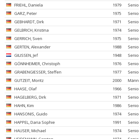
FRIEHL
, Daniela
1979
Senio
GARZ
, Peter
1975
Senio
GEBHARDT
, Dirk
1971
Senio
GELBRICH
, Kristina
1974
Senio
GERRICH
, Sven
1975
Senio
GERTEN
, Alexander
1988
Senio
GILISSEN
, Jef
1948
Senio
GÖNNHEIMER
, Christoph
1976
Senio
GRABENGIESSER
, Steffen
1977
Senio
GUTZEIT
, Moritz
2000
Männ
HAASE
, Olaf
1966
Senio
HAGELBERG
, Dirk
1971
Senio
HAHN
, Kim
1986
Senio
HANSONIS
, Guido
1974
Senio
HAPPEL
, Daria Sophie
1991
Senio
HAUSER
, Michael
1974
Senio