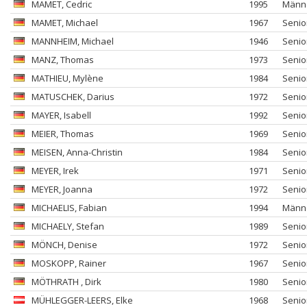
MAMET
, Cedric
1995
Männ
MAMET
, Michael
1967
Senio
MANNHEIM
, Michael
1946
Senio
MANZ
, Thomas
1973
Senio
MATHIEU
, Mylène
1984
Senio
MATUSCHEK
, Darius
1972
Senio
MAYER
, Isabell
1992
Senio
MEIER
, Thomas
1969
Senio
MEISEN
, Anna-Christin
1984
Senio
MEYER
, Irek
1971
Senio
MEYER
, Joanna
1972
Senio
MICHAELIS
, Fabian
1994
Männ
MICHAELY
, Stefan
1989
Senio
MÖNCH
, Denise
1972
Senio
MOSKOPP
, Rainer
1967
Senio
MÖTHRATH
, Dirk
1980
Senio
MÜHLEGGER-LEERS
, Elke
1968
Senio