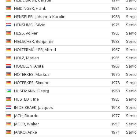
HEIDEMANN
, Carsten
1974
Senio
HEIDINGER
, Frank
1981
Senio
HENSELER
, Johanna-Karolin
1986
Senio
HENSUMS
, Silvie
1975
Senio
HESS
, Volker
1965
Senio
HIELSCHER
, Benjamin
1983
Senio
HOLTERMÜLLER
, Alfred
1967
Senio
HOLZ
, Marian
1985
Senio
HOMBLEN
, Anita
1963
Senio
HÖTERKES
, Markus
1976
Senio
HÖTERKES
, Simone
1978
Senio
HUSEMANN
, Georg
1968
Senio
HUSTEDT
, Ine
1985
Senio
IN DE BRAEK
, Jacques
1948
Senio
JACH
, Ricardo
1977
Senio
JÄGER
, Walter
1953
Senio
JANKO
, Anke
1971
Senio