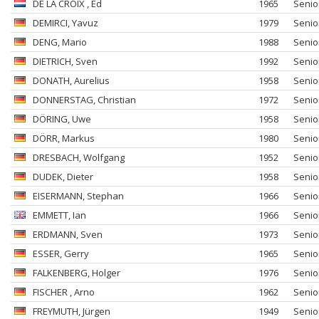
DE LA CROIX
, Ed
1965
Senio
DEMIRCI
, Yavuz
1979
Senio
DENG
, Mario
1988
Senio
DIETRICH
, Sven
1992
Senio
DONATH
, Aurelius
1958
Senio
DONNERSTAG
, Christian
1972
Senio
DÖRING
, Uwe
1958
Senio
DÖRR
, Markus
1980
Senio
DRESBACH
, Wolfgang
1952
Senio
DUDEK
, Dieter
1958
Senio
EISERMANN
, Stephan
1966
Senio
EMMETT
, Ian
1966
Senio
ERDMANN
, Sven
1973
Senio
ESSER
, Gerry
1965
Senio
FALKENBERG
, Holger
1976
Senio
FISCHER
, Arno
1962
Senio
FREYMUTH
, Jürgen
1949
Senio