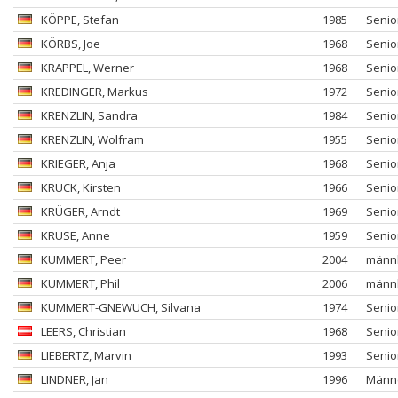
KÖPPE
, Stefan
1985
Senio
KÖRBS
, Joe
1968
Senio
KRAPPEL
, Werner
1968
Senio
KREDINGER
, Markus
1972
Senio
KRENZLIN
, Sandra
1984
Senio
KRENZLIN
, Wolfram
1955
Senio
KRIEGER
, Anja
1968
Senio
KRUCK
, Kirsten
1966
Senio
KRÜGER
, Arndt
1969
Senio
KRUSE
, Anne
1959
Senio
KUMMERT
, Peer
2004
männl
KUMMERT
, Phil
2006
männl
KUMMERT-GNEWUCH
, Silvana
1974
Senio
LEERS
, Christian
1968
Senio
LIEBERTZ
, Marvin
1993
Senio
LINDNER
, Jan
1996
Männ