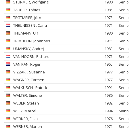
STÜRMER
, Wolfgang
1980
Senio
TAUBER
, Tobias
1985
Senio
TEGTMEIER
, Jörn
1973
Senio
THEUNISSEN
, Carla
1971
Senio
THIEMANN
, Ulf
1980
Senio
TRIMBORN
, Johannes
1955
Senio
UMANSKY
, Andrej
1983
Senio
VAN HOORN
, Richard
1975
Senio
VAN KAN
, Roger
1965
Senio
VIZZARI
, Susanne
1977
Senio
WAGNER
, Carmen
1977
Senio
WALKUSCH
, Patrick
1991
Senio
WALTER
, Simone
1986
Senio
WEBER
, Stefan
1982
Senio
WELZ
, Marcel
1994
Männ
WERNER
, Elisa
1976
Senio
WERNER
, Marion
1971
Senio