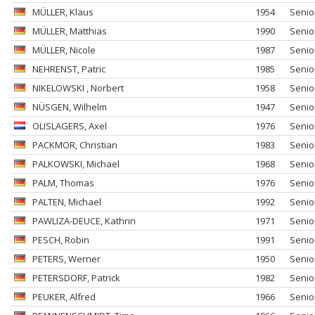
MÜLLER
, Klaus
1954
Senio
MÜLLER
, Matthias
1990
Senio
MÜLLER
, Nicole
1987
Senio
NEHRENST
, Patric
1985
Senio
NIKELOWSKI
, Norbert
1958
Senio
NÜSGEN
, Wilhelm
1947
Senio
OLISLAGERS
, Axel
1976
Senio
PACKMOR
, Christian
1983
Senio
PALKOWSKI
, Michael
1968
Senio
PALM
, Thomas
1976
Senio
PALTEN
, Michael
1992
Senio
PAWLIZA-DEUCE
, Kathrin
1971
Senio
PESCH
, Robin
1991
Senio
PETERS
, Werner
1950
Senio
PETERSDORF
, Patrick
1982
Senio
PEUKER
, Alfred
1966
Senio