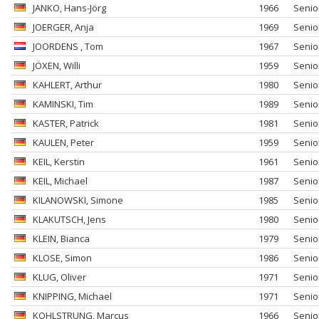
JANKO
, Hans-Jörg
1966
Senio
JOERGER
, Anja
1969
Senio
JOORDENS
, Tom
1967
Senio
JÖXEN
, Willi
1959
Senio
KAHLERT
, Arthur
1980
Senio
KAMINSKI
, Tim
1989
Senio
KASTER
, Patrick
1981
Senio
KAULEN
, Peter
1959
Senio
KEIL
, Kerstin
1961
Senio
KEIL
, Michael
1987
Senio
KILANOWSKI
, Simone
1985
Senio
KLAKUTSCH
, Jens
1980
Senio
KLEIN
, Bianca
1979
Senio
KLOSE
, Simon
1986
Senio
KLUG
, Oliver
1971
Senio
KNIPPING
, Michael
1971
Senio
KOHLSTRUNG
, Marcus
1966
Senio