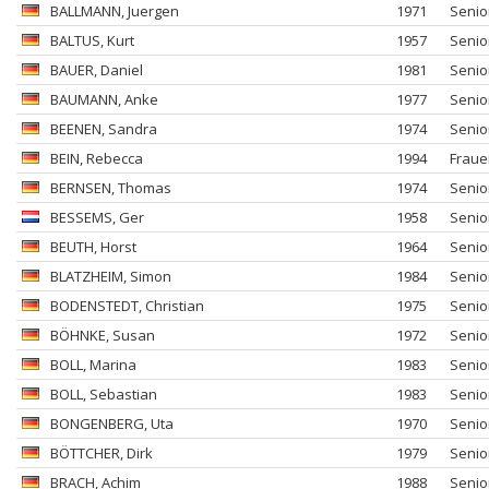
BALLMANN
, Juergen
1971
Senio
BALTUS
, Kurt
1957
Senio
BAUER
, Daniel
1981
Senio
BAUMANN
, Anke
1977
Senio
BEENEN
, Sandra
1974
Senio
BEIN
, Rebecca
1994
Fraue
BERNSEN
, Thomas
1974
Senio
BESSEMS
, Ger
1958
Senio
BEUTH
, Horst
1964
Senio
BLATZHEIM
, Simon
1984
Senio
BODENSTEDT
, Christian
1975
Senio
BÖHNKE
, Susan
1972
Senio
BOLL
, Marina
1983
Senio
BOLL
, Sebastian
1983
Senio
BONGENBERG
, Uta
1970
Senio
BÖTTCHER
, Dirk
1979
Senio
BRACH
, Achim
1988
Senio